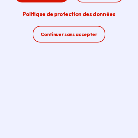
Les publications sur le
patrimoine d’Île-de-France
Retrouvez en cliquant sur le bouton ci-dessous plus de
100 publications éditées par la Région sur le patrimoine
francilien, dont la majeure partie est disponible en
téléchargement. Une recherche multicritères
(thématique, éditeur, collection, année, département,
ville, document téléchargeable), ainsi qu’une visualisation
cartographique vous permettent d’identifier les ouvrages.