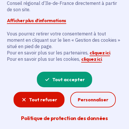
Conseil régional d’Ile-de-France directement à partir
de son site.
Afficher plus d’informations
Vous pourrez retirer votre consentement à tout
moment en cliquant sur le lien « Gestion des cookies »
ACTUALITÉS
situé en pied de page.
Pour en savoir plus sur les partenaires,
cliquez ici
.
Ça se passe en Île-de-
Pour en savoir plus sur les cookies,
cliquez ici
.
France
Tout accepter
Toutes les actualités
Tout refuser
Personnaliser
Actualité
Actuali
Politique de protection des données