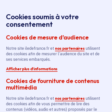
Panneau de gestion des cookies
Aller au menu
Aller au contenu principal
Aller au pied de page
Menu
Je re
Cookies soumis à votre
consentement
Découvrir la richesse du patrimoine
Accueil
Patrimoine gastronomique
Cookies de mesure d’audience
Notre site iledefrance.fr et
nos partenaires
utilisent
Patrimoine
des cookies afin de mesurer l’audience du site et de
ses services embarqués.
gastronomique
Afficher plus d’informations
Saint-Honoré, Brie de Meaux, cresson de
Cookies de fourniture de contenus
Méréville, pêches de Montreuil, bière du Vexin…
multimédia
Découvrez le patrimoine gastronomique
Notre site iledefrance.fr et
nos partenaires
utilisent
francilien.
des cookies afin de vous permettre de lire des
contenus (vidéos, audio et autres) proposés par le