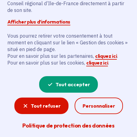
Conseil régional d’Ile-de-France directement à partir
de son site.
La Région Île-de-France (ci-après, la « Région ») est
Afficher plus d’informations
attachée au respect et à la protection des données
Vous pourrez retirer votre consentement à tout
personnelles des Franciliens. Maintenir un cadre de
moment en cliquant sur le lien « Gestion des cookies »
confiance avec les Franciliens dans la gestion de leurs
situé en pied de page.
données personnelles est une préoccupation
Pour en savoir plus sur les partenaires,
cliquez ici
.
fondamentale de notre institution.
Pour en savoir plus sur les cookies,
cliquez ici
.
Nous considérons que nous devons vous permettre de
savoir quelles sont les données à caractère personnel
vous concernant, que nous recueillons et utilisons ; tout
Tout accepter
en vous permettant de comprendre vos droits sur ces
données.
Tout refuser
Personnaliser
Par conséquent, cette politique a pour objectif de vous
Politique de protection des données
informer :