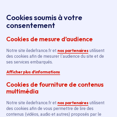
Panneau de gestion des cookies
Aller au menu
Aller au contenu principal
Aller au pied de page
Menu
Je re
Cookies soumis à votre
Politique de protection des données
Accueil
consentement
Cookies de mesure d’audience
Politique de protection
Notre site iledefrance.fr et
nos partenaires
utilisent
des données
des cookies afin de mesurer l’audience du site et de
ses services embarqués.
Afficher plus d’informations
Cookies de fourniture de contenus
Partager
multimédia
Partager sur Facebook
Partager sur Twitter
Partager sur Linkedin
Copier dans le presse-papier
Notre site iledefrance.fr et
nos partenaires
utilisent
des cookies afin de vous permettre de lire des
contenus (vidéos, audio et autres) proposés par le