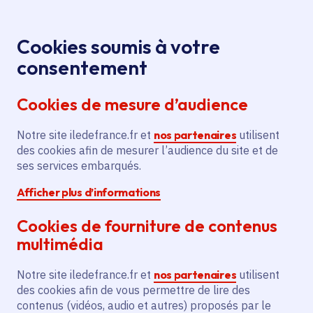
Panneau de gestion des cookies
Aller au menu
Aller au contenu principal
Aller au pied de page
Menu
Je re
Cookies soumis à votre
consentement
Cookies de mesure d’audience
Notre site iledefrance.fr et
nos partenaires
utilisent
des cookies afin de mesurer l’audience du site et de
ses services embarqués.
Afficher plus d’informations
Cookies de fourniture de contenus
multimédia
Que peut-on faire pour
Notre site iledefrance.fr et
nos partenaires
utilisent
des cookies afin de vous permettre de lire des
vous ?
contenus (vidéos, audio et autres) proposés par le