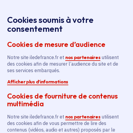
Panneau de gestion des cookies
Aller au menu
Aller au contenu principal
Aller au pied de page
Menu
Je re
Cookies soumis à votre
Associations : être accompagnées
Accueil
consentement
pour mieux agir
Cookies de mesure d’audience
Notre site iledefrance.fr et
nos partenaires
utilisent
des cookies afin de mesurer l’audience du site et de
ses services embarqués.
Associations : être
Afficher plus d’informations
accompagnées pour
Cookies de fourniture de contenus
multimédia
mieux agir
Notre site iledefrance.fr et
nos partenaires
utilisent
Solidarité, sport, culture, citoyenneté,
des cookies afin de vous permettre de lire des
contenus (vidéos, audio et autres) proposés par le
environnement… Découvrez toutes les aides aux