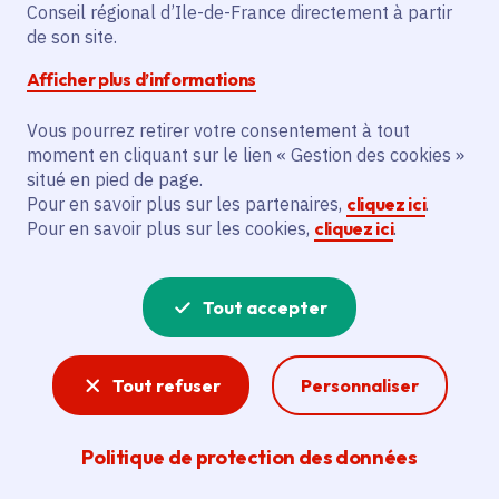
Conseil régional d’Ile-de-France directement à partir
associations.
de son site.
Afficher plus d’informations
Personnalisez l'espace
Vous pourrez retirer votre consentement à tout
moment en cliquant sur le lien « Gestion des cookies »
Renseignez le profil de votre association pour filtrer les
situé en pied de page.
contenus.
Pour en savoir plus sur les partenaires,
cliquez ici
.
Pour en savoir plus sur les cookies,
cliquez ici
.
Public
Tout accepter
Thèmes
Tout refuser
Personnaliser
Valider
Politique de protection des données