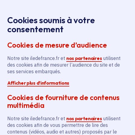
Panneau de gestion des cookies
Aller au menu
Aller au contenu principal
Aller au pied de page
Menu
Je re
Cookies soumis à votre
Politique de gestion des cookies
Accueil
consentement
Cookies de mesure d’audience
Politique de gestion
Notre site iledefrance.fr et
nos partenaires
utilisent
des cookies
des cookies afin de mesurer l’audience du site et de
ses services embarqués.
Afficher plus d’informations
Cookies de fourniture de contenus
Partager
multimédia
Partager sur Facebook
Partager sur Twitter
Partager sur Linkedin
Copier dans le presse-papier
Notre site iledefrance.fr et
nos partenaires
utilisent
des cookies afin de vous permettre de lire des
contenus (vidéos, audio et autres) proposés par le