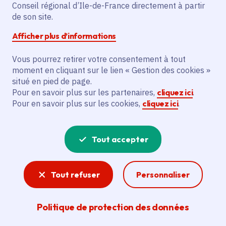
Conseil régional d’Ile-de-France directement à partir
de son site.
TOUT SUR LES COOKIES UTILISÉS PAR
Afficher plus d’informations
LA RÉGION
sur le site
Vous pourrez retirer votre consentement à tout
moment en cliquant sur le lien « Gestion des cookies »
www.iledefrance.fr. Sur leur finalité et
situé en pied de page.
leur traitement. Et sur votre possibilité
Pour en savoir plus sur les partenaires,
cliquez ici
.
Pour en savoir plus sur les cookies,
cliquez ici
.
d'y consentir ou non.
Tout accepter
Tout refuser
Personnaliser
Préambule
Politique de protection des données
La Région Île-de-France souhaite vous informer de