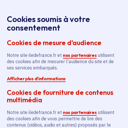
Panneau de gestion des cookies
Aller au menu
Aller au contenu principal
Aller au pied de page
Menu
Je re
Cookies soumis à votre
Oops, something went wrong. Check your browser's developer 
M’orienter, étudier, me former
Accueil
consentement
Oops, something went wrong. Check your browser's
developer console for more details.
Cookies de mesure d’audience
Notre site iledefrance.fr et
nos partenaires
utilisent
des cookies afin de mesurer l’audience du site et de
ses services embarqués.
Afficher plus d’informations
M'orienter, étudier, me
Cookies de fourniture de contenus
former
multimédia
L’espace dédié aux lycéens, étudiants et
Notre site iledefrance.fr et
nos partenaires
utilisent
demandeurs d’emploi.
des cookies afin de vous permettre de lire des
contenus (vidéos, audio et autres) proposés par le