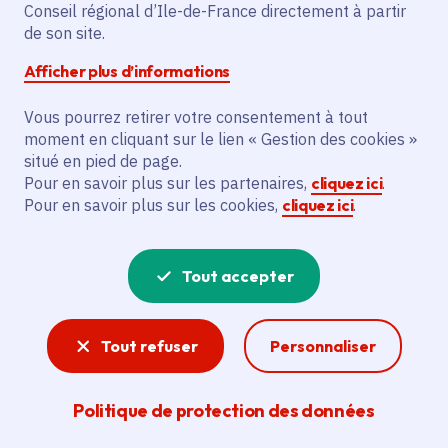
Conseil régional d’Ile-de-France directement à partir
de son site.
Communiqué de presse
Afficher plus d’informations
12 août 2026 : la Région Île-de-France met
à disposition gratuitement 10 000 lunettes
Vous pourrez retirer votre consentement à tout
pour permettre aux Franciliens d'observer
moment en cliquant sur le lien « Gestion des cookies »
la plus importante éclipse solaire depuis
situé en pied de page.
1999
Pour en savoir plus sur les partenaires,
cliquez ici
.
Pour en savoir plus sur les cookies,
cliquez ici
.
Date de publication
Le 05/08/2026
Tout accepter
Communiqué de presse
La Région Île-de-France et Servier unissent
Tout refuser
Personnaliser
leurs forces pour accélérer la recherche
contre le cancer grâce à l'IA
Date de publication
Le 23/07/2026
Politique de protection des données