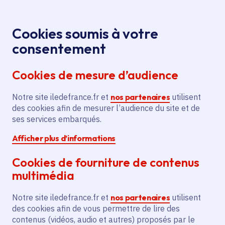
Panneau de gestion des cookies
Aller au menu
Aller au contenu principal
Aller au pied de page
Menu
Je re
Cookies soumis à votre
Presse
Accueil
consentement
Cookies de mesure d’audience
Communications
Notre site iledefrance.fr et
nos partenaires
utilisent
presse
des cookies afin de mesurer l’audience du site et de
ses services embarqués.
Afficher plus d’informations
Retrouvez toutes les communications
de la Région Île-de-France.
Cookies de fourniture de contenus
Contact presse :
service.presse@iledefrance.fr
multimédia
Notre site iledefrance.fr et
nos partenaires
utilisent
des cookies afin de vous permettre de lire des
contenus (vidéos, audio et autres) proposés par le
384 communiqués de presse au total