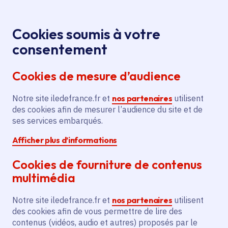
Panneau de gestion des cookies
Aller au menu
Aller au contenu principal
Aller au pied de page
Menu
Je re
Cookies soumis à votre
Présentation du plan Anti-
Presse
Accueil
consentement
Bruit : 23 actions concrètes de lutte contre les
Cookies de mesure d’audience
nuisances sonores pour une Île-de-France plus
calme
Notre site iledefrance.fr et
nos partenaires
utilisent
des cookies afin de mesurer l’audience du site et de
ses services embarqués.
Communiqué de presse
Afficher plus d’informations
Présentation du plan
Cookies de fourniture de contenus
multimédia
Anti-Bruit : 23 actions
Notre site iledefrance.fr et
nos partenaires
utilisent
concrètes de lutte
des cookies afin de vous permettre de lire des
contenus (vidéos, audio et autres) proposés par le