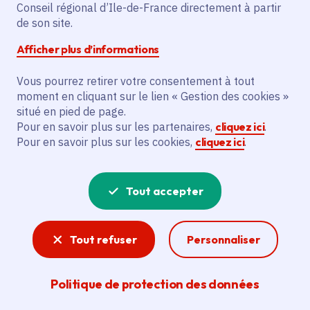
contre les nuisances
Conseil régional d’Ile-de-France directement à partir
de son site.
sonores pour une Île-
Afficher plus d’informations
de-France plus calme
Vous pourrez retirer votre consentement à tout
moment en cliquant sur le lien « Gestion des cookies »
Date de publication
Publié 24 septembre 2024
situé en pied de page.
Pour en savoir plus sur les partenaires,
cliquez ici
.
Temps de lecture
3 minutes
Pour en savoir plus sur les cookies,
cliquez ici
.
Partager
Tout accepter
Partager sur Facebook
Partager sur Twitter
Partager sur Linkedin
Copier dans le presse-papier
Tout refuser
Personnaliser
Politique de protection des données