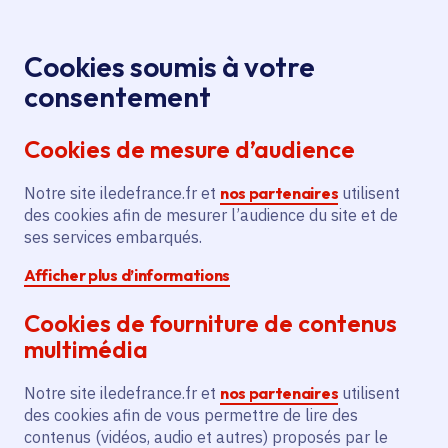
Panneau de gestion des cookies
Aller au menu
Aller au contenu principal
Aller au pied de page
Menu
Je re
Cookies soumis à votre
Tous les événements
Accueil
consentement
Cookies de mesure d’audience
Événements
Notre site iledefrance.fr et
nos partenaires
utilisent
des cookies afin de mesurer l’audience du site et de
Découvrez tous les événements près de chez
ses services embarqués.
vous.
Afficher plus d’informations
Cookies de fourniture de contenus
multimédia
À la une
Animation
Notre site iledefrance.fr et
nos partenaires
utilisent
des cookies afin de vous permettre de lire des
contenus (vidéos, audio et autres) proposés par le