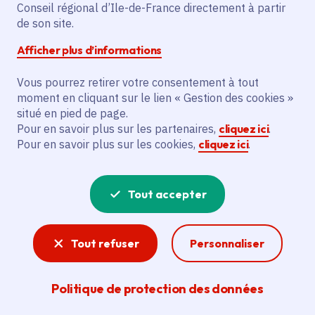
Conseil régional d’Ile-de-France directement à partir
de son site.
Villages sportifs et culturels d’été
Afficher plus d’informations
Île-de-France
Date de l'arrêté
Du 06/07/2026 au 14/08/2026
Vous pourrez retirer votre consentement à tout
moment en cliquant sur le lien « Gestion des cookies »
situé en pied de page.
Pour en savoir plus sur les partenaires,
cliquez ici
.
35 événements au total
Pour en savoir plus sur les cookies,
cliquez ici
.
Animation
Tout accepter
Tout refuser
Personnaliser
Politique de protection des données