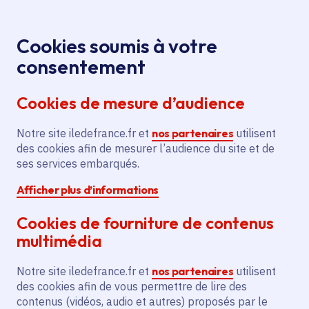
Panneau de gestion des cookies
Aller au menu
Aller au contenu principal
Aller au pied de page
Menu
Je re
Cookies soumis à votre
Festival
Tous les événements
Accueil
consentement
d’automne
Cookies de mesure d’audience
Notre site iledefrance.fr et
nos partenaires
utilisent
Événement
Festival
des cookies afin de mesurer l’audience du site et de
ses services embarqués.
Arts plastiques, numériques et urbains
Musique
Afficher plus d’informations
Spectacle vivant
Cookies de fourniture de contenus
Festival d’automne
multimédia
Notre site iledefrance.fr et
nos partenaires
utilisent
des cookies afin de vous permettre de lire des
Vendredi 11 septembre 2026
contenus (vidéos, audio et autres) proposés par le