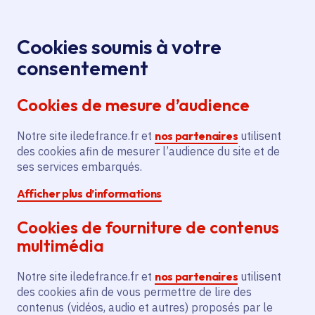
Panneau de gestion des cookies
Aller au menu
Aller au contenu principal
Aller au pied de page
Menu
Je re
Cookies soumis à votre
Médiathèque
Accueil
consentement
Cookies de mesure d’audience
Médiathèque
Notre site iledefrance.fr et
nos partenaires
utilisent
des cookies afin de mesurer l’audience du site et de
Vidéos, podcasts, publications, magazines...
ses services embarqués.
Consultez tous les médias du site de la Région Île-
Afficher plus d’informations
de-France.
Cookies de fourniture de contenus
multimédia
À la une
Notre site iledefrance.fr et
nos partenaires
utilisent
des cookies afin de vous permettre de lire des
contenus (vidéos, audio et autres) proposés par le