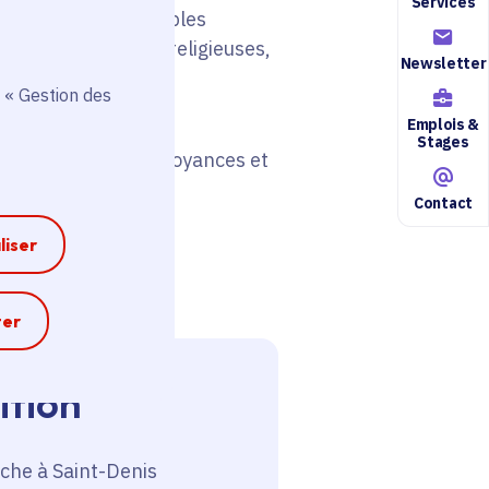
Services
mpruntés à de multiples
ns ses dimensions religieuses,
Newsletter
 « Gestion des
Emplois &
Stages
breuses formes de croyances et
dans nos sociétés
Contact
liser
e
ter
ition
nche à Saint-Denis