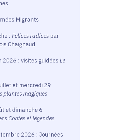
hes
urnées Migrants
che :
Felices radices
par
ois Chaignaud
n 2026 : visites guidées
Le
illet et mercredi 29
s plantes magiques
oût et dimanche 6
iers
Contes et légendes
ptembre 2026 : Journées