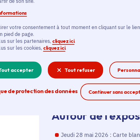
tir de son site.
elle raconte à travers des exemples e
informations
cultures, le phénomène de guérison da
magiques, médicales et scientifiques.
irer votre consentement à tout moment en cliquant sur le lien
en pied de page.
lus sur les partenaires,
cliquez ici
.
Elle interroge les liens entre les nom
lus sur les cookies,
cliquez ici
.
les différents modes de soin présents 
contemporaines.
Tout accepter
Tout refuser
Personna
que de protection des données
Ferme la modal
Continuer sans accep
Autour de l’expos
Jeudi 28 mai 2026 : Carte bla