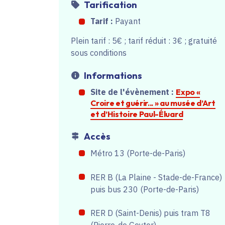
Tarification
Tarif :
Payant
Plein tarif : 5€ ; tarif réduit : 3€ ; gratuité
sous conditions
Informations
Site de l'évènement :
Expo «
Croire et guérir... » au musée d’Art
et d’Histoire Paul-Éluard
Accès
Métro 13 (Porte-de-Paris)
RER B (La Plaine - Stade-de-France)
puis bus 230 (Porte-de-Paris)
RER D (Saint-Denis) puis tram T8
(Pierre-de Geyter)