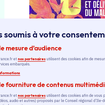
s soumis à votre consente
de mesure d’audience
rance.fr et
nos partenaires
utilisent des cookies afin de mesur
Crédit photo :
© Musée d’Art et d’Histo
ervices embarqués.
L'expo « Croire et guérir. Et délivrez-n
informations
ensemble exceptionnel de 285 pièces
e fourniture de contenus multiméd
Dieu et de l’apothicairerie
de Saint-Den
rance.fr et
nos partenaires
utilisent des cookies afin de vous 
déos, audio et autres) proposés par le Conseil régional d’Ile-
En tirant parti de la singularité architec