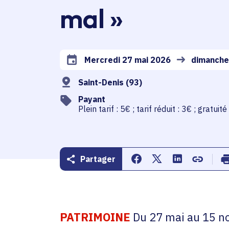
mal »
Mercredi 27 mai 2026
dimanche
Date de l'arrêté
Saint-Denis (93)
Payant
Plein tarif : 5€ ; tarif réduit : 3€ ; gratui
Partager
Partager sur Facebook
Partager sur Twitte
Partager sur 
Copier d
PATRIMOINE
Du 27 mai au 15 no