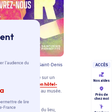
ment
er l’audience du
ire Paul-Éluard de Saint-Denis
ACCÈS
ous du mal » s’appuie sur un
Nos aides
 provenant de
l’ancien hôtel-
ia
is (93), conservées au musée.
Près de
chez moi
permettre de lire
de-France
turale et spirituelle du lieu,