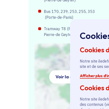
Bus 170, 239, 253, 255, 353
(Porte-de-Paris)
Tramway T8 (Porte-de-Paris ou
Cookie
Pierre-de Geyter)
Cookies 
Notre site iledef
site et de ses s
Afficher plus d’
Voir la carte
Cookies d
Notre site iledef
des contenus (vi