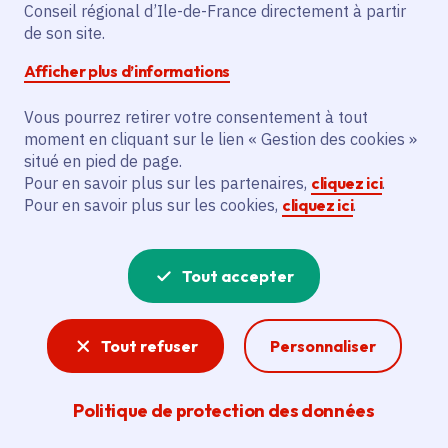
transports en Ile-de-
Conseil régional d’Ile-de-France directement à partir
de son site.
France
Afficher plus d’informations
Vous pourrez retirer votre consentement à tout
Date de publication
Publié 26 septembre 2024
moment en cliquant sur le lien « Gestion des cookies »
Temps de lecture
2 minutes
situé en pied de page.
Pour en savoir plus sur les partenaires,
cliquez ici
.
Pour en savoir plus sur les cookies,
cliquez ici
.
Partager
Tout accepter
Partager sur Facebook
Partager sur Twitter
Partager sur Linkedin
Copier dans le presse-papier
Tout refuser
Personnaliser
Politique de protection des données
François Durovray, ministre délégué