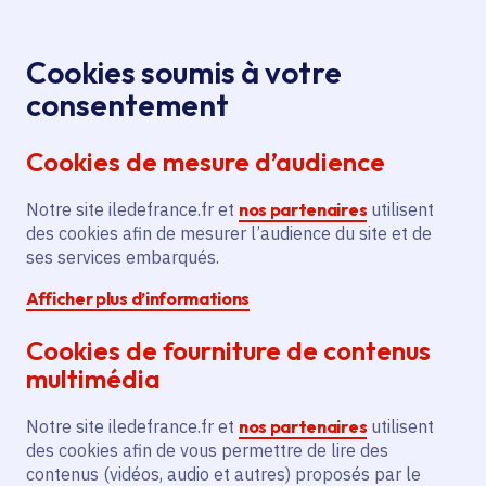
Panneau de gestion des cookies
Aller au menu
Aller au contenu principal
Aller au pied de page
Menu
Je re
Cookies soumis à votre
Signature de l’avenant
Presse
Accueil
consentement
mobilités du CPER 2021-2027 : 8,4 milliards pour les
Cookies de mesure d’audience
transports en Ile-de-France
Notre site iledefrance.fr et
nos partenaires
utilisent
des cookies afin de mesurer l’audience du site et de
Communiqué de presse
ses services embarqués.
Afficher plus d’informations
Signature de l’avenant
Cookies de fourniture de contenus
mobilités du CPER
multimédia
2021-2027 : 8,4
Notre site iledefrance.fr et
nos partenaires
utilisent
milliards pour les
des cookies afin de vous permettre de lire des
contenus (vidéos, audio et autres) proposés par le