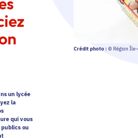
les
ciez
ion
Crédit photo :
© Région Île
ans un lycée
ayez la
os
dure qui vous
 publics ou
at