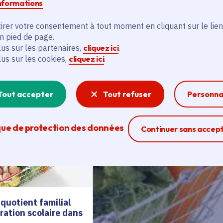
informations
on scolaire
irer votre consentement à tout moment en cliquant sur le lien
en pied de page.
lus sur les partenaires,
cliquez ici
.
lus sur les cookies,
cliquez ici
.
Tout accepter
Tout refuser
Personna
que de protection des données
Ferme la modal
Continuer sans accep
quotient familial
ration scolaire dans