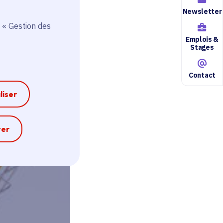
Newsletter
 « Gestion des
Emplois &
Stages
Contact
liser
e
ter