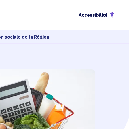
Accessibilité
on sociale de la Région
Sommaire
Votre enfant est scolarisé
1
dans un lycée public ?
Votre enfant est scolarisé
2
dans un lycée privé ?
Calculette restauration
3
scolaire