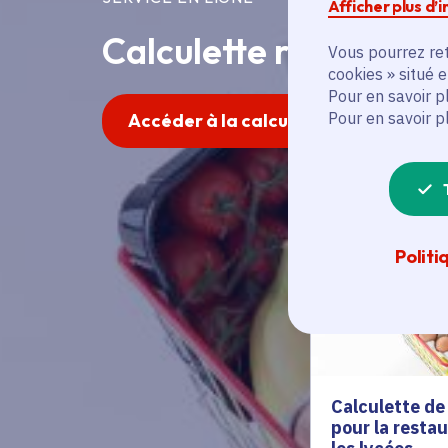
Afficher plus d’
Calculette restaurati
Vous pourrez ret
cookies » situé 
Pour en savoir p
Pour en savoir p
Accéder à la calculette
Service
Politi
Calculette de 
pour la restau