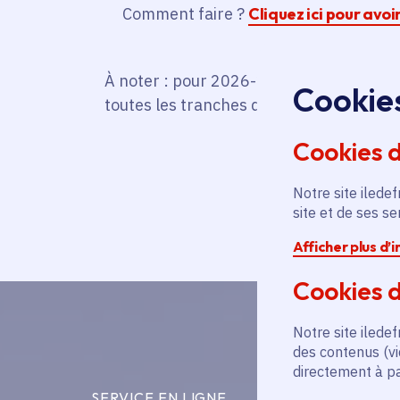
Comment faire ?
Cliquez ici pour avoi
À noter : pour 2026-2027, la Région a a
Cookie
toutes les tranches de quotient familial.
Cookies 
Notre site iledef
site et de ses s
Afficher plus d’
Cookies d
Notre site iledef
des contenus (vi
directement à par
SERVICE EN LIGNE