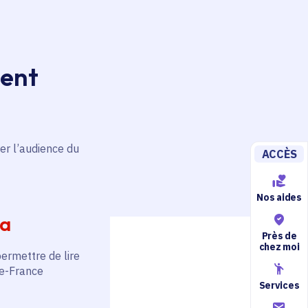
ment
er l’audience du
ACCÈS
Nos aides
ia
Près de
chez moi
permettre de lire
de-France
Services