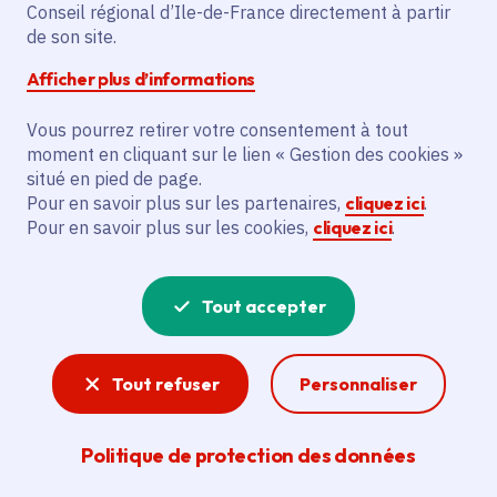
Conseil régional d’Ile-de-France directement à partir
les espaces verts les plus variés d'Île-de-France
de son site.
sont en fête cet été. Du 27 juin au 30 août 2026,
Afficher plus d’informations
ils accueillent Jardins ouverts, le festival
organisé par la Région qui fait rimer nature et
Vous pourrez retirer votre consentement à tout
culture. L'occasion de les découvrir autrement
moment en cliquant sur le lien « Gestion des cookies »
tout en profitant de concerts, de spectacles ou
situé en pied de page.
encore d'installations artistiques.
Pour en savoir plus sur les partenaires,
cliquez ici
.
Pour en savoir plus sur les cookies,
cliquez ici
.
Tout accepter
Tout refuser
Personnaliser
Politique de protection des données