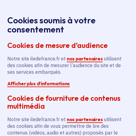
Panneau de gestion des cookies
Aller au menu
Aller au contenu principal
Aller au pied de page
Menu
Je re
Cookies soumis à votre
Découvrir la richesse du patrimoine
Accueil
consentement
Jardins ouverts en Île-de-France
Cookies de mesure d’audience
Notre site iledefrance.fr et
nos partenaires
utilisent
Dossier
thématique active
des cookies afin de mesurer l’audience du site et de
ses services embarqués.
Patrimoine
Jardins ouverts
Afficher plus d’informations
Jardins ouverts en Île-
Cookies de fourniture de contenus
de-France
multimédia
Notre site iledefrance.fr et
nos partenaires
utilisent
Jardins patrimoniaux, partagés, ouvriers,
des cookies afin de vous permettre de lire des
contenus (vidéos, audio et autres) proposés par le
collectifs, familiaux, pédagogiques, privés... :