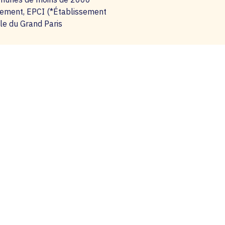
Le Médiateur de la Région
rtement, EPCI (*Établissement
6
Île-de-France
le du Grand Paris
À noter
7
Votre engagement
8