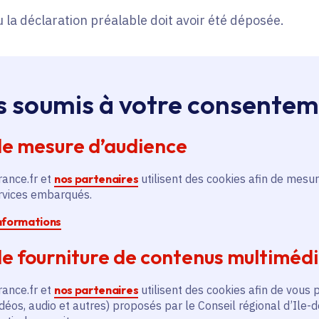
 la déclaration préalable doit avoir été déposée.
s soumis à votre consente
de mesure d’audience
 déposées sur
 plateforme des aides régionales.
rance.fr et
nos partenaires
utilisent des cookies afin de mesur
ervices embarqués.
informations
e fourniture de contenus multiméd
Le Médiateur de la
Région Île-de-France
rance.fr et
nos partenaires
utilisent des cookies afin de vous 
déos, audio et autres) proposés par le Conseil régional d’Ile-