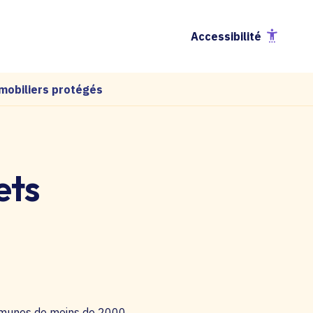
Accessibilité
 mobiliers protégés
Sommaire
Pour quel type de projet ?
1
ets
Qui peut en bénéficier ?
2
Quelle est la nature de l'aide
3
?
Démarches
4
Infos pratiques
5
mmunes de moins de 2000