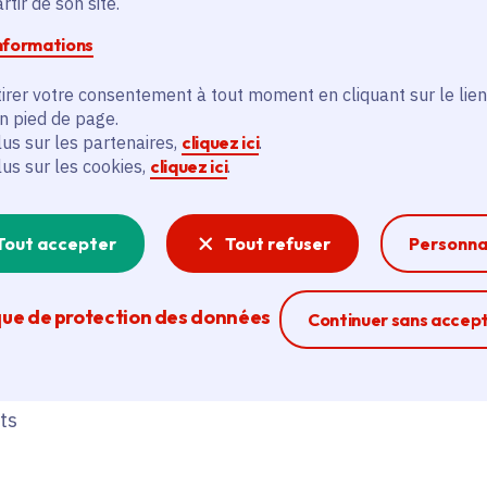
tir de son site.
Un litige à la suite d'une décision prise par
informations
l’un des services de la Région Île-de-
France ? Vous pouvez saisir son
irer votre consentement à tout moment en cliquant sur le lien
Médiateur. Comment faire ? Comment
en pied de page.
lus sur les partenaires,
cliquez ici
.
intervient-il ?...
Toutes les réponses
.
lus sur les cookies,
cliquez ici
.
Tout accepter
Tout refuser
Personna
que de protection des données
Ferme la modal
Continuer sans accep
ts