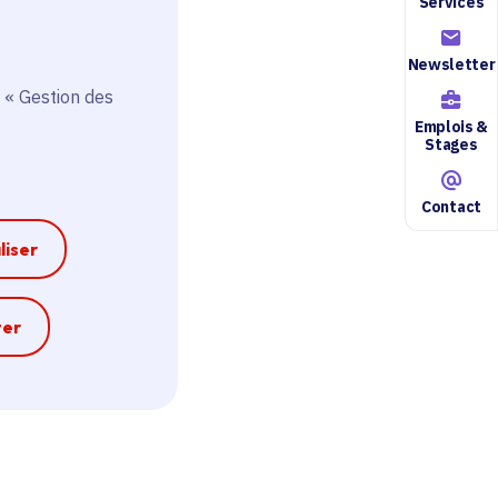
Services
Newsletter
 « Gestion des
Emplois &
Stages
Contact
liser
e
ter