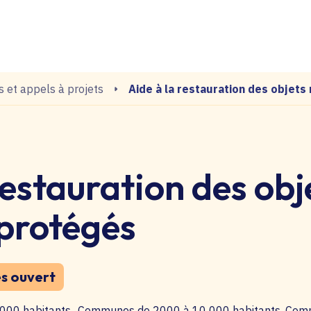
echerche
Aide à la restauration des objets
s et appels à projets
restauration des obj
 protégés
s ouvert
00 habitants., Communes de 2000 à 10 000 habitants, Co