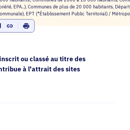
opriété, EPA...), Communes de plus de 20 000 habitants, Dépa
communale), EPT (*Établissement Public Territorial) / Métropo
ur Facebook
er sur Twitter
Partager sur Linkedin
Copier dans le presse-papier
Imprimer
nscrit ou classé au titre des
ribue à l'attrait des sites