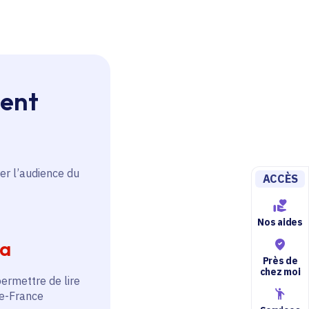
ment
er l’audience du
ACCÈS
Nos aides
ia
Près de
chez moi
permettre de lire
de-France