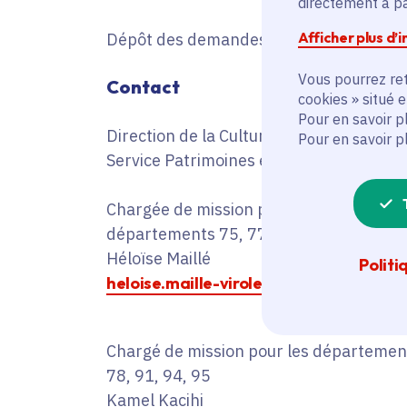
directement à par
Afficher plus d’
Dépôt des demandes ouvert
Vous pourrez ret
Contact
cookies » situé 
Pour en savoir p
Direction de la Culture
Pour en savoir p
Service Patrimoines et Inventaire
Chargée de mission pour les
départements 75, 77, 92, 93
Héloïse Maillé
Politi
heloise.maille-virole@iledefrance.fr
Chargé de mission pour les départemen
78, 91, 94, 95
Kamel Kacihi