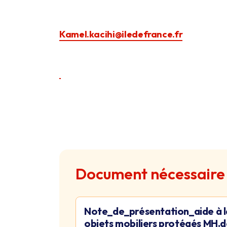
Kamel.kacihi@iledefrance.fr
Document nécessaire
Note_de_présentation_aide à l
objets mobiliers protégés MH.