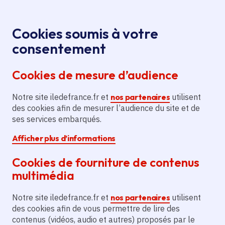
Panneau de gestion des cookies
Aller au menu
Aller au contenu principal
Aller au pied de page
Cookies soumis à votre
Sommaire
consentement
Ferm
Flash info
Le domaine de Villarceaux ne proposera
Cookies de mesure d’audience
aucune animation pour observer l'éclipse solaire
du 12 août, le site fermera ses portes à 18h et
Notre site iledefrance.fr et
nos partenaires
utilisent
n'assurera pas votre accueil après cet horaire.
des cookies afin de mesurer l’audience du site et de
Retrouvez la liste des sites régionaux où
ses services embarqués.
observer l'éclipse en cliquant ici.
Afficher plus d’informations
Cookies de fourniture de contenus
multimédia
Notre site iledefrance.fr et
nos partenaires
utilisent
des cookies afin de vous permettre de lire des
Le domaine régional de
contenus (vidéos, audio et autres) proposés par le