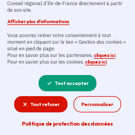
Conseil régional d’Ile-de-France directement à partir
Villarceaux
de son site.
Afficher plus d’informations
Vous pourrez retirer votre consentement à tout
CULTURE ET NATURE
Situé au cœur du
moment en cliquant sur le lien « Gestion des cookies »
situé en pied de page.
Parc naturel régional du Vexin français, le
Pour en savoir plus sur les partenaires,
cliquez ici
.
Pour en savoir plus sur les cookies,
cliquez ici
.
domaine régional de Villarceaux vous
invite à un fabuleux voyage dans le
Tout accepter
temps. Ses magnifiques jardins et pièces
d'eau côtoient un manoir du XVIe siècle
Tout refuser
Personnaliser
qui abrita au XVIIe les amours de Ninon
de Lenclos. Et un château du XVIIIe siècle
Politique de protection des données
à la décoration d'origine surplombe le