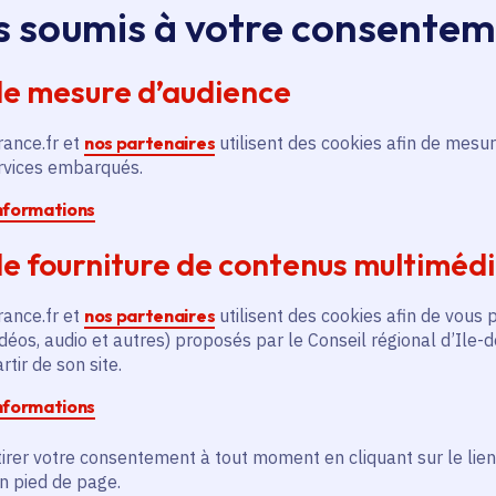
s soumis à votre consente
En collaboration avec
l’association Cib
de mesure d’audience
Agrandir l'image
rance.fr et
nos partenaires
utilisent des cookies afin de mesur
ervices embarqués.
informations
e fourniture de contenus multiméd
rance.fr et
nos partenaires
utilisent des cookies afin de vous 
déos, audio et autres) proposés par le Conseil régional d’Ile-
tir de son site.
informations
irer votre consentement à tout moment en cliquant sur le lien
en pied de page.