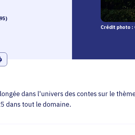
maine régional, à Chaussy (95)
Crédit photo :
r
Linkedin
ans le presse-papier
Imprimer
plongée dans l'univers des contes sur le thèm
5 dans tout le domaine.