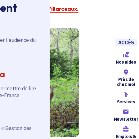
ment
le 95
et
les Amis de Villarceaux.
er l’audience du
ACCÈS
Nos aides
ia
Près de
chez moi
permettre de lire
de-France
Services
Newsletter
 « Gestion des
Emplois &