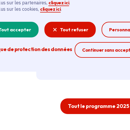
lus sur les partenaires,
cliquez ici
.
Crédit photo :
© Les Amis 
lus sur les cookies,
cliquez ici
.
Tout accepter
Tout refuser
Personna
que de protection des données
Ferme la modal
Continuer sans accep
De 11h à 19h. Gratuit. Dans tout 
Tout le programme 2025 