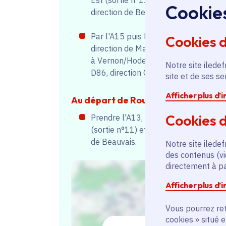
Est (sortie n°11) et suivre la
Cookie
direction de Beauvais.
Par l'A15 puis la N14, suivre la
Cookies 
direction de Magny-en-Vexin, sortir
à Vernon/Hodent et continuer sur la
Notre site iledef
D86, direction Chaussy.
site et de ses s
Afficher plus d’
Au départ de Rouen :
Cookies d
Prendre l'A13, sortir à Mantes Est
(sortie n°11) et suivre la direction
de Beauvais.
Notre site iledef
des contenus (vi
directement à par
Afficher plus d’
Vous pourrez ret
cookies » situé 