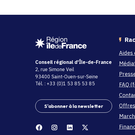
Rac
Aides 
Conseil régional d'Île-de-France
Média
adresse
2, rue Simone Veil
Press
code postal et commune
93400 Saint-Ouen-sur-Seine
Tél. : +33 (0)1 53 85 53 85
FAQ (f
Conta
Offres
S'abonner à la newsletter
March
Facebook
Instagram
Linkedin
X
Finan