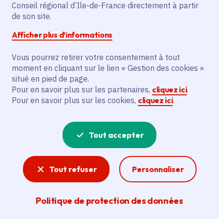
Conseil régional d’Ile-de-France directement à partir
de son site.
Afficher plus d’informations
Partager
Vous pourrez retirer votre consentement à tout
Partager sur Facebook
Partager sur Twitter
Partager sur Linkedin
Copier dans le presse-papier
moment en cliquant sur le lien « Gestion des cookies »
situé en pied de page.
Pour en savoir plus sur les partenaires,
cliquez ici
.
Date de publication
Publié 09 mai 2025 , mis à jour le 13 mai 2025
Pour en savoir plus sur les cookies,
cliquez ici
.
Temps de lecture
14 minutes
Tout accepter
Agrandir l'image
Tout refuser
Personnaliser
Politique de protection des données