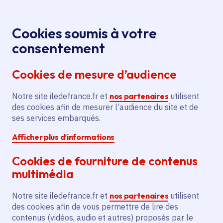
Panneau de gestion des cookies
Aller au menu
Aller au contenu principal
Aller au pied de page
Menu
Je re
Cookies soumis à votre
Cannes 2025 :
Toutes les actualités
Accueil
consentement
16 films soutenus par la Région au programme dont
Cookies de mesure d’audience
11 en sélection officielle
Notre site iledefrance.fr et
nos partenaires
utilisent
des cookies afin de mesurer l’audience du site et de
Actualité
Cinéma et audiovisuel
ses services embarqués.
Afficher plus d’informations
Cannes 2025 : 16 films
Cookies de fourniture de contenus
soutenus par la Région
multimédia
au programme dont 11
Notre site iledefrance.fr et
nos partenaires
utilisent
en sélection officielle
des cookies afin de vous permettre de lire des
contenus (vidéos, audio et autres) proposés par le