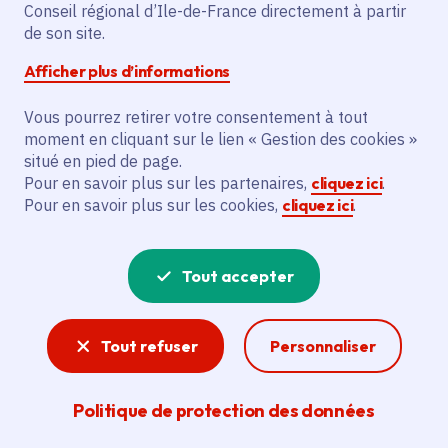
Dammarie-les-Lys
(77)
,
Conseil régional d’Ile-de-France directement à partir
Nanteau-sur-Essonne
(77)
,
Lire plus
+
de son site.
Voté en 2020
Afficher plus d’informations
Vous pourrez retirer votre consentement à tout
Description
moment en cliquant sur le lien « Gestion des cookies »
Le projet vise à conduire une réflexion
situé en pied de page.
stratégique et établir un schéma directeur
Pour en savoir plus sur les partenaires,
cliquez ici
.
Pour en savoir plus sur les cookies,
cliquez ici
.
pour le déploiement des infrastructures
de recharge pour véhicules électriques
(Irve) sur l'ensemble du territoire du
Tout accepter
Siarce.
Tout refuser
Personnaliser
Voir la délibération
Politique de protection des données
Véhicule propre