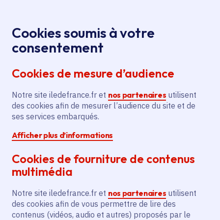
Panneau de gestion des cookies
Aller au menu
Aller au contenu principal
Aller au pied de page
Menu
Je re
Cookies soumis à votre
consentement
Tous les services
Ma Région près de
Accueil
chez moi
Transport et mobilité
Véhicule propre
Cookies de mesure d’audience
Etude pour le déploiement d'infrastructures de
recharge pour véhicules électriques sur 86
Notre site iledefrance.fr et
nos partenaires
utilisent
communes
des cookies afin de mesurer l’audience du site et de
ses services embarqués.
Etude pour le déploiement
Afficher plus d’informations
d'infrastructures de recharge
pour véhicules électriques sur
Cookies de fourniture de contenus
86 communes
multimédia
Notre site iledefrance.fr et
nos partenaires
utilisent
Véhicule propre
des cookies afin de vous permettre de lire des
contenus (vidéos, audio et autres) proposés par le
Communes
Boulancourt
(77)
,
Buthiers
(77)
,