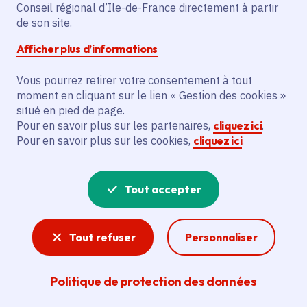
Conseil régional d’Ile-de-France directement à partir
Voté en 2024
de son site.
Afficher plus d’informations
Description
Vous pourrez retirer votre consentement à tout
Le projet vise à installer 130 points de
moment en cliquant sur le lien « Gestion des cookies »
charge à 7,4 ou 22 kVa (courant alternatif)
situé en pied de page.
pour les 12 communes qui ont transféré
Pour en savoir plus sur les partenaires,
cliquez ici
.
Pour en savoir plus sur les cookies,
cliquez ici
.
leur compétence Irve au Syndicat
d'Energie Francilien Sipperec.
Tout accepter
Voir la délibération
Tout refuser
Personnaliser
Véhicule propre
Politique de protection des données
Vélo, mobilités douces, véhicules électriques ou