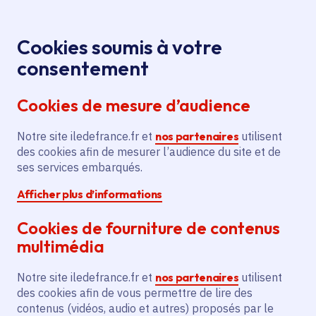
Panneau de gestion des cookies
Aller au menu
Aller au contenu principal
Aller au pied de page
Menu
Je re
Cookies soumis à votre
consentement
Tous les services
Ma Région près de
Accueil
chez moi
Transport et mobilité
Véhicule propre
Cookies de mesure d’audience
Installation de points de charge pour véhicules
électriques dans 12 communes franciliennes
Notre site iledefrance.fr et
nos partenaires
utilisent
des cookies afin de mesurer l’audience du site et de
Installation de points de
ses services embarqués.
charge pour véhicules
Afficher plus d’informations
électriques dans 12
communes franciliennes
Cookies de fourniture de contenus
multimédia
Véhicule propre
Route
Notre site iledefrance.fr et
nos partenaires
utilisent
Communes
Sucy-en-Brie
(94)
,
Noisy-le-Sec
(93)
,
des cookies afin de vous permettre de lire des
Nogent-sur-Marne
(94)
,
L'Haÿ-les-Roses
(94)
,
contenus (vidéos, audio et autres) proposés par le
Lire plus
+