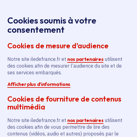
Panneau de gestion des cookies
Aller au menu
Aller au contenu principal
Aller au pied de page
Menu
Je re
Cookies soumis à votre
consentement
Tous les services
Ma Région près de
Accueil
Sucy-en-Brie
chez moi
Cookies de mesure d’audience
Ma Région près de chez moi
Notre site iledefrance.fr et
nos partenaires
utilisent
des cookies afin de mesurer l’audience du site et de
Commune
ses services embarqués.
Afficher plus d’informations
Cookies de fourniture de contenus
multimédia
Sucy-en-Brie
Notre site iledefrance.fr et
nos partenaires
utilisent
des cookies afin de vous permettre de lire des
Val-de-Marne (94)
contenus (vidéos, audio et autres) proposés par le