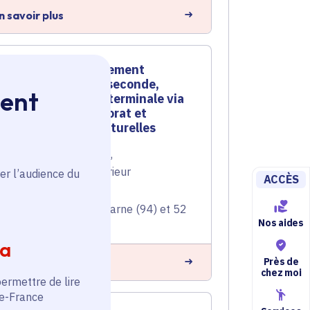
n savoir plus
Accompagnement
d'élèves de seconde,
ment
première et terminale via
ateliers, tutorat et
activités culturelles
Orientation
,
Lycée
,
Enseignement supérieur
er l’audience du
ACCÈS
Voté en 2025
Chennevières-sur-Marne (94) et 52
communes
Nos aides
ia
Près de
n savoir plus
chez moi
permettre de lire
de-France