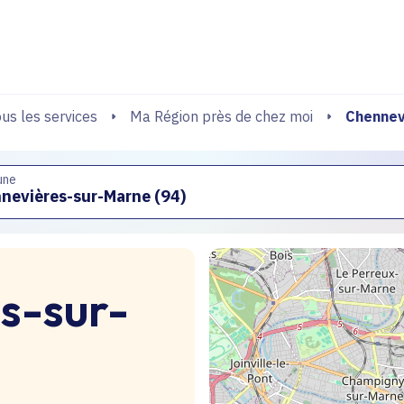
echerche
Chennev
us les services
Ma Région près de chez moi
une
s-sur-