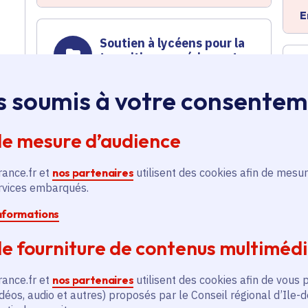
E
Soutien à lycéens pour la
transition numérique et
écologique dans la
construction
s soumis à votre consente
Orientation
,
Lycée
,
Enseignement supérieur
de mesure d’audience
Voté en 2025
Chennevières-sur-Marne (94) et 3
rance.fr et
nos partenaires
utilisent des cookies afin de mesur
communes
t
ervices embarqués.
informations
En savoir plus
e fourniture de contenus multiméd
E
Travaux des secteurs 3, 4
rance.fr et
nos partenaires
utilisent des cookies afin de vous 
et 5.1 et études de la
déos, audio et autres) proposés par le Conseil régional d’Ile-
tranche sud pour le projet