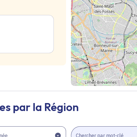
Geolocalisation
es par la Région
née
Chercher par mot-clé