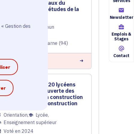
Services
Altival : Travaux du
secteur 4 et études de la
tranche sud
Newsletter
 « Gestion des
Transports en commun
Emplois &
Voté en 2024
Stages
Chennevières-sur-Marne (94)
Contact
n savoir plus
liser
Soutien à 1820 lycéens
e
ter
pour la découverte des
métiers de la construction
et de l'éco-construction
Orientation
,
Lycée
,
Enseignement supérieur
Voté en 2024