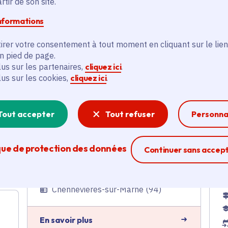
tir de son site.
Altival
informations
Transports en commun
Voté en 2024
irer votre consentement à tout moment en cliquant sur le lien
Chennevières-sur-Marne (94)
en pied de page.
lus sur les partenaires,
cliquez ici
.
lus sur les cookies,
cliquez ici
.
En savoir plus
E
Tout accepter
Tout refuser
Personna
Aide à la certification en
agriculture biologique
que de protection des données
Ferme la modal
Continuer sans accep
Agriculture
Voté en 2024
Chennevières-sur-Marne (94)
En savoir plus