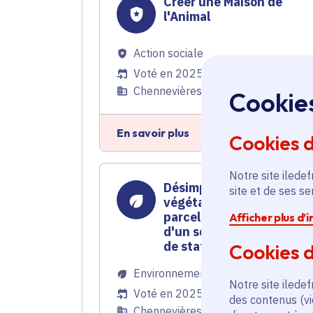
Créer une Maison de
l'Animal
Action sociale
Voté en 2025
Chennevières-sur-Marne (94)
Cookie
En savoir plus
Cookies 
Notre site iledef
Désimperméabilisation e
site et de ses s
végétalisation d'une
parcelle avec création
Afficher plus d’
d'un square et de places
de stationnement
Cookies d
Environnement
Notre site iledef
Voté en 2025
des contenus (vi
Chennevières-sur-Marne (94)