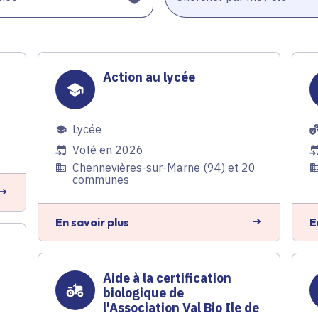
Action au lycée
Lycée
Voté en 2026
Chennevières-sur-Marne (94) et 20
communes
En savoir plus
E
Aide à la certification
biologique de
l'Association Val Bio Ile de