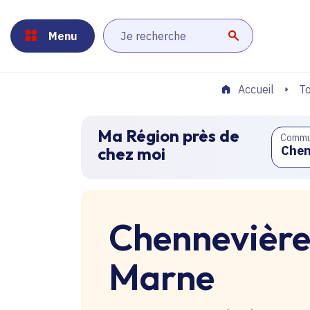
Panneau de gestion des cookies
Aller au menu
Aller au contenu principal
Aller au pied de page
Menu
Lancer la r
To
Accueil
Ma Région près de
Comm
chez moi
Chennevière
Marne