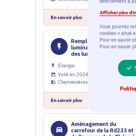
directement à par
Afficher plus d’
En savoir plus
Vous pourrez ret
cookies » situé 
Pour en savoir p
Remplacement de 386
Pour en savoir p
luminaires vétustes par
des luminaires Led
Énergie
Voté en 2024
Chennevières-sur-Marne (94)
Politi
En savoir plus
Aménagement du
carrefour de la Rd233 et