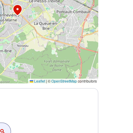
Leaflet
|
©
OpenStreetMap
contributors