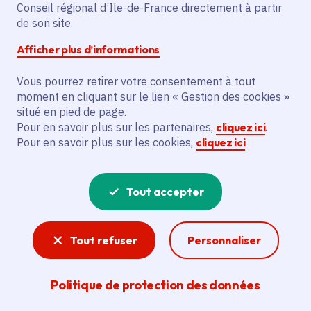
Conseil régional d’Ile-de-France directement à partir
Voté en 2024
de son site.
Afficher plus d’informations
Description
Vous pourrez retirer votre consentement à tout
L'initiative prévoit la diffusion de «
moment en cliquant sur le lien « Gestion des cookies »
Nasreddine » avec une vingtaine de
situé en pied de page.
représentations en Île-de-France par La
Pour en savoir plus sur les partenaires,
cliquez ici
.
Pour en savoir plus sur les cookies,
cliquez ici
.
Compagnie Viens Voir en Face.
Voir la délibération
Tout accepter
Tout refuser
Personnaliser
Spectacle vivant
La création francilienne est riche. L'action
Politique de protection des données
régionale pour la culture vise à soutenir les