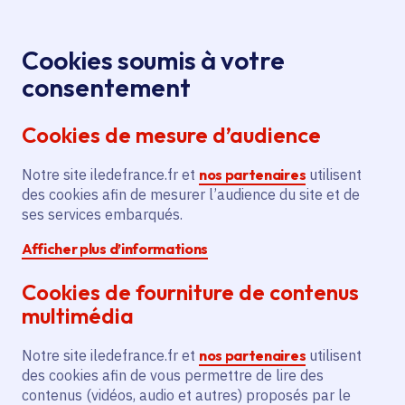
Panneau de gestion des cookies
Aller au menu
Aller au contenu principal
Aller au pied de page
Menu
Je re
Cookies soumis à votre
consentement
Tous les services
Ma Région près de
Accueil
Soutien
chez moi
Culture
Spectacle vivant
Cookies de mesure d’audience
au spectacle vivant : « Nasreddine » par la
Compagnie Viens Voir en Face
Notre site iledefrance.fr et
nos partenaires
utilisent
des cookies afin de mesurer l’audience du site et de
Soutien au spectacle vivant : «
ses services embarqués.
Nasreddine » par la
Afficher plus d’informations
Compagnie Viens Voir en
Face
Cookies de fourniture de contenus
multimédia
Spectacle vivant
Notre site iledefrance.fr et
nos partenaires
utilisent
Communes
Paris 4e Arrondissement
(75)
,
Monthyon
(77)
,
des cookies afin de vous permettre de lire des
Pontault-Combault
(77)
,
Vert-Saint-Denis
(77)
,
contenus (vidéos, audio et autres) proposés par le
Lire plus
+