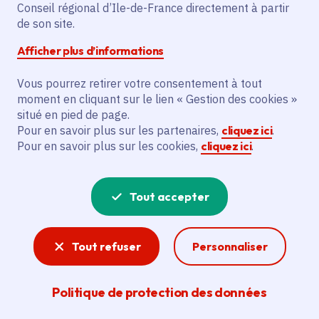
d'euros pour accélérer
Conseil régional d’Ile-de-France directement à partir
de son site.
la décarbonation de
Afficher plus d’informations
l’Île-de-France
Vous pourrez retirer votre consentement à tout
moment en cliquant sur le lien « Gestion des cookies »
situé en pied de page.
Pour en savoir plus sur les partenaires,
cliquez ici
.
Partager
Pour en savoir plus sur les cookies,
cliquez ici
.
Partager sur Facebook
Partager sur Twitter
Partager sur Linkedin
Copier dans le presse-papier
Tout accepter
Date de publication
Publié 15 mai 2026
Temps de lecture
8 minutes
Tout refuser
Personnaliser
Politique de protection des données
Agrandir l'image