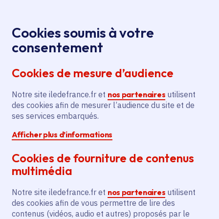
Panneau de gestion des cookies
Aller au menu
Aller au contenu principal
Aller au pied de page
Menu
Je re
Cookies soumis à votre
Un plan de 850
Toutes les actualités
Accueil
consentement
millions d'euros pour accélérer la décarbonation de
Cookies de mesure d’audience
l’Île-de-France
Notre site iledefrance.fr et
nos partenaires
utilisent
des cookies afin de mesurer l’audience du site et de
Actualité
Développement économique
ses services embarqués.
Afficher plus d’informations
Lycée
Formation professionnelle
Équipements
Cookies de fourniture de contenus
Logement
Route
Transports en commun
multimédia
Vélo
Véhicule propre
Notre site iledefrance.fr et
nos partenaires
utilisent
Un plan de 850 millions
des cookies afin de vous permettre de lire des
contenus (vidéos, audio et autres) proposés par le