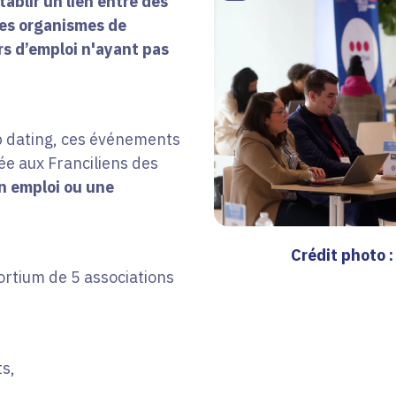
ablir un lien entre des
des organismes de
s d’emploi n'ayant pas
ob dating, ces événements
ée aux Franciliens des
n emploi ou une
Crédit photo :
ortium de 5 associations
ts,