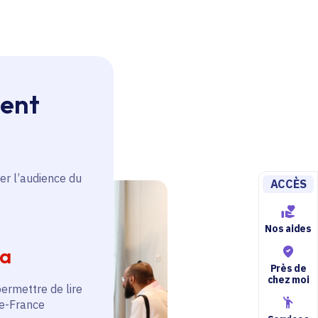
ment
er l’audience du
ACCÈS
Nos aides
ia
Près de
chez moi
permettre de lire
de-France