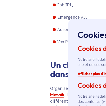
Job IRL,
Emergence 93,
Aurore,
Cookie
Vox Populi.
Cookies 
Notre site iledef
Un chemin vers
site et de ses s
dans tous les 
Afficher plus d’
Cookies d
Organisés depuis 2021 par l
Mozaïk
, les Meet’Up Emploi
Notre site iledef
différentes thématiques c
des contenus (vi