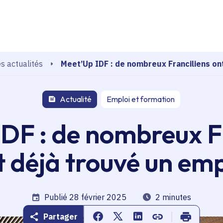
echerche
Meet’Up IDF : de nombreux Franciliens on
s actualités
Actualité
Emploi et formation
DF : de nombreux F
t déjà trouvé un emp
Date de publication
Publié 28 février 2025
Temps de lecture
2 minutes
Partager
Partager sur Facebook
Partager sur Twitter
Partager sur Linkedin
Copier dans le pr
Imprimer