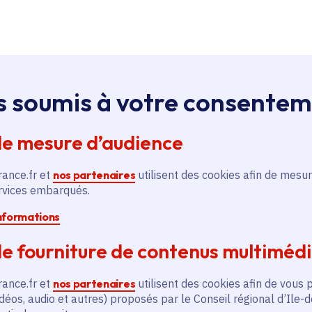
s soumis à votre consente
de mesure d’audience
rance.fr et
nos partenaires
utilisent des cookies afin de mesur
 l’emploi
ervices embarqués.
Agrandir l'image
secteurs
informations
e fourniture de contenus multiméd
a Région et la
Fondation
 Formation portent sur
rance.fr et
nos partenaires
utilisent des cookies afin de vous 
omme
les métiers de
déos, audio et autres) proposés par le Conseil régional d’Ile-