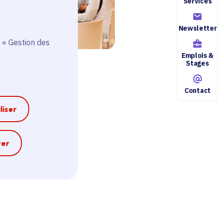
Services
Newsletter
 « Gestion des
Emplois &
Stages
Mozaïk Fondation
Contact
liser
e
ter