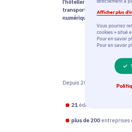
directement à par
l’hôtellerie-restauration, de
transport-logistique, du sani
Afficher plus d’
numérique...
Vous pourrez ret
cookies » situé 
Pour en savoir p
Pour en savoir p
Depuis 2021, les Meet'Up c'
Politi
21
éditions,
plus de 200
entreprises 