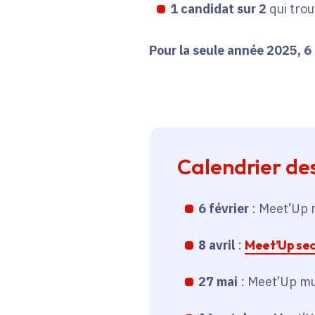
1 candidat sur 2
qui trou
Pour la seule année 2025, 6 
Calendrier de
6 février
: Meet’Up 
8 avril
:
Meet’Up se
27 mai
: Meet’Up mul