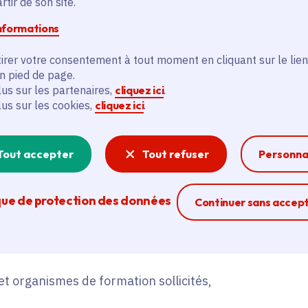
tir de son site.
 la sécurité, du
taire et social et du
informations
irer votre consentement à tout moment en cliquant sur le lien
en pied de page.
lus sur les partenaires,
cliquez ici
.
Crédit photo :
lus sur les cookies,
cliquez ici
.
Tout accepter
Tout refuser
Personna
est :
que de protection des données
Ferme la modal
Continuer sans accep
et organismes de formation sollicités,