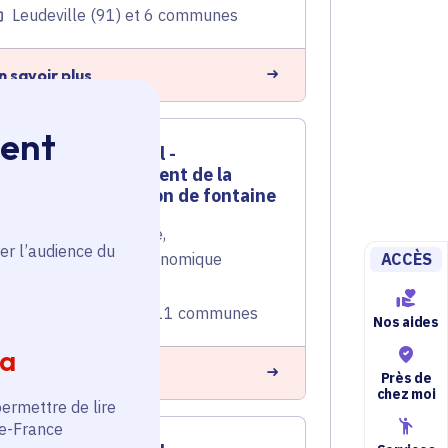
Leudeville (91) et 6 communes
n savoir plus
ment
Contrat rural -
Développement de la
filière cresson de fontaine
Tourisme
,
Ruralité
,
er l’audience du
ACCÈS
Développement économique
Voté en 2020
Leudeville (91) et 111 communes
Nos aides
ia
n savoir plus
Près de
chez moi
permettre de lire
de-France