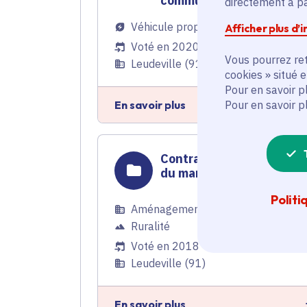
communes
directement à par
Véhicule propre
Afficher plus d’
Voté en 2020
Vous pourrez ret
Leudeville (91) et 85 communes
cookies » situé 
Pour en savoir p
En savoir plus
Pour en savoir p
Contrat rural - Réfection
du marquage de la voirie
Politi
Aménagement du territoire
,
Ruralité
Voté en 2018
Leudeville (91)
En savoir plus