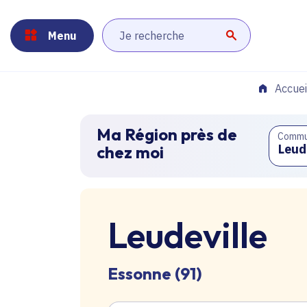
Panneau de gestion des cookies
Aller au menu
Aller au contenu principal
Aller au pied de page
Menu
Lancer la r
Accuei
Ma Région près de
Comm
chez moi
Leudeville
Essonne (91)