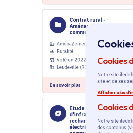
Contrat rural -
Aménagement de voiries
communales
Cookie
Aménagement du territoire
,
Ruralité
Cookies 
Voté en 2022
Leudeville (91)
Notre site iledef
site et de ses s
En savoir plus
Afficher plus d’
Cookies d
Etude pour le déploiemen
d'infrastructures de
recharge pour véhicules
Notre site iledef
électriques sur 86
des contenus (vi