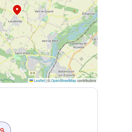
Leaflet
|
©
OpenStreetMap
contributors