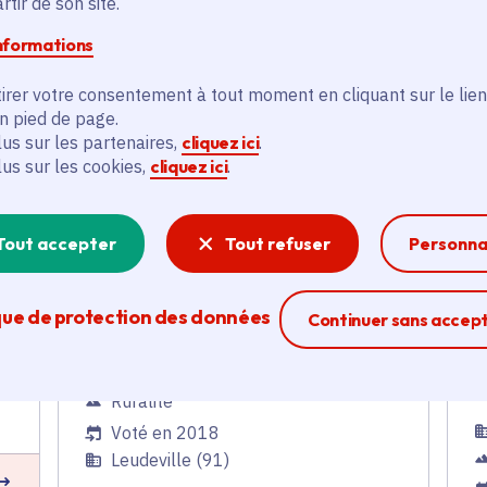
tir de son site.
loisirs
informations
Aménagement du territoire
,
Ruralité
irer votre consentement à tout moment en cliquant sur le lien
Voté en 2018
en pied de page.
Leudeville (91)
lus sur les partenaires,
cliquez ici
.
lus sur les cookies,
cliquez ici
.
En savoir plus
Tout accepter
Tout refuser
Personna
E
Contrat rural -
Ravalement de la façade
que de protection des données
Ferme la modal
Continuer sans accep
de la mairie
Aménagement du territoire
,
Ruralité
Voté en 2018
Leudeville (91)