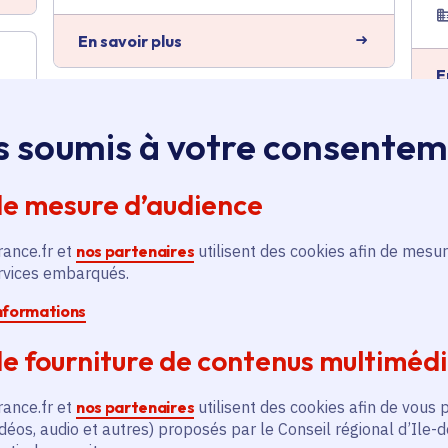
En savoir plus
E
Réhabilitation et
s soumis à votre consente
extension du stade
nautique intercommunal
Maurice Herzog à Mennecy
de mesure d’audience
Sport
,
Citoyenneté
Voté en 2020
rance.fr et
nos partenaires
utilisent des cookies afin de mesur
ervices embarqués.
Leudeville (91) et 19 communes
informations
En savoir plus
e fourniture de contenus multiméd
t
E
rance.fr et
nos partenaires
utilisent des cookies afin de vous 
Contrat rural - Mise aux
déos, audio et autres) proposés par le Conseil régional d’Ile-
normes de l'accueil de