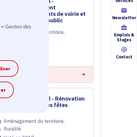
Contrat rural -
Services
Remplacement
d'équipements de voirie et
Newsletter
d'éclairage public
 « Gestion des
Aménagement du territoire
,
Emplois &
Ruralité
Stages
Voté en 2018
Leudeville (91)
Contact
liser
n savoir plus
e
ter
Contrat rural - Rénovation
de la salle des fêtes
Aménagement du territoire
,
Ruralité