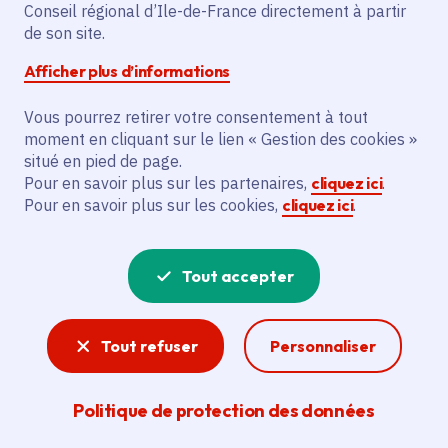
Conseil régional d’Ile-de-France directement à partir
de son site.
Description
Afficher plus d’informations
L'initiative prévoit d'accompagner 900
Vous pourrez retirer votre consentement à tout
jeunes, dont 485 jeunes et 35 jeunes
moment en cliquant sur le lien « Gestion des cookies »
public spécifique, par la Mission Locale
situé en pied de page.
Des Trois Vallees.
Pour en savoir plus sur les partenaires,
cliquez ici
.
Pour en savoir plus sur les cookies,
cliquez ici
.
Voir la délibération
Tout accepter
Formation professionnelle
Tout refuser
Personnaliser
La Région Île-de-France agit pour la formation
professionnelle dans le but de permettre aux
Politique de protection des données
Franciliens de s’insérer rapidement et
durablement dans le monde du travail. Accès à