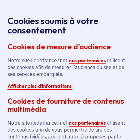
Panneau de gestion des cookies
Aller au menu
Aller au contenu principal
Aller au pied de page
Menu
Je re
Cookies soumis à votre
consentement
Tous les services
Ma Région près de
Accueil
chez moi
Emploi et formation
Formation
Cookies de mesure d’audience
Accompagnement de 900 jeunes
professionnelle
vers la formation professionnelle
Notre site iledefrance.fr et
nos partenaires
utilisent
des cookies afin de mesurer l’audience du site et de
Accompagnement de 900
ses services embarqués.
jeunes vers la formation
Afficher plus d’informations
professionnelle
Cookies de fourniture de contenus
Formation professionnelle
Emploi
multimédia
Communes
Angervilliers
(91)
,
Arpajon
(91)
,
Notre site iledefrance.fr et
nos partenaires
utilisent
Authon-la-Plaine
(91)
,
Auvernaux
(91)
,
Lire plus
+
des cookies afin de vous permettre de lire des
contenus (vidéos, audio et autres) proposés par le
Voté en 2024