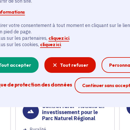
tir de son site.
informations
Pnr de la Haute Vallée de
irer votre consentement à tout moment en cliquant sur le lien
Chevreuse -
en pied de page.
Investissements 2024
lus sur les partenaires,
cliquez ici
.
lus sur les cookies,
cliquez ici
.
Ruralité
Voté en 2024
Saint-Jean-de-Beauregard (91) et
Tout accepter
Tout refuser
Personna
54 communes
E
En savoir plus
que de protection des données
Ferme la modal
Continuer sans accep
l
Contrat rural - Actions en
investissement pour le
Parc Naturel Régional
Ruralité