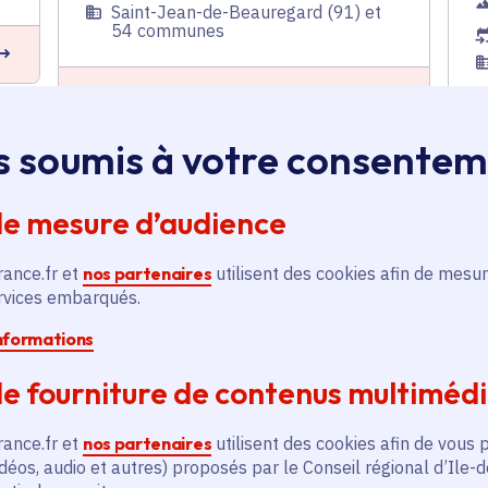
Saint-Jean-de-Beauregard (91) et
54 communes
En savoir plus
E
s soumis à votre consente
Contrat rural - Soutien
financier pour la révision
de mesure d’audience
de la charte du Parc
naturel régional Haute
Vallée Chevreuse
rance.fr et
nos partenaires
utilisent des cookies afin de mesur
ervices embarqués.
Tourisme
,
Ruralité
,
informations
Développement économique
Voté en 2024
e fourniture de contenus multiméd
Saint-Jean-de-Beauregard (91) et
54 communes
rance.fr et
nos partenaires
utilisent des cookies afin de vous 
0
déos, audio et autres) proposés par le Conseil régional d’Ile-
E
En savoir plus