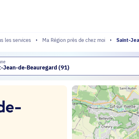
echerche
Saint-Je
s les services
Ma Région près de chez moi
une
de-