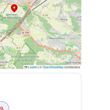
Leaflet
|
©
OpenStreetMap
contributors