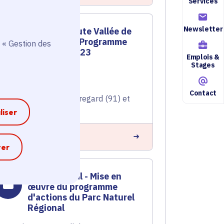
Services
Newsletter
Pnr de la Haute Vallée de
Chevreuse : Programme
 « Gestion des
d'actions 2023
Emplois &
Stages
Ruralité
Voté en 2023
Contact
Saint-Jean-de-Beauregard (91) et
54 communes
liser
n savoir plus
e
ter
Contrat rural - Mise en
œuvre du programme
d'actions du Parc Naturel
Régional