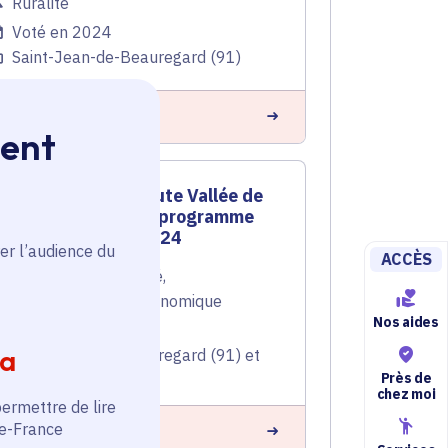
Ruralité
Voté en 2024
Saint-Jean-de-Beauregard (91)
n savoir plus
ment
Pnr de la Haute Vallée de
Chevreuse : programme
d'actions 2024
er l’audience du
ACCÈS
Tourisme
,
Ruralité
,
Développement économique
Nos aides
Voté en 2024
ia
Saint-Jean-de-Beauregard (91) et
54 communes
Près de
chez moi
permettre de lire
de-France
n savoir plus