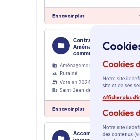
En savoir plus
Contrat rural -
Cookie
Aménagement de voiries
communales
Cookies 
Aménagement du territoire
,
Ruralité
Notre site iledef
Voté en 2024
site et de ses s
Saint-Jean-de-Beauregard (91)
Afficher plus d’
En savoir plus
Cookies d
Notre site iledef
Accompagnement de 90
des contenus (vi
jeunes vers la formation