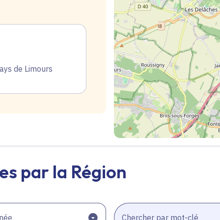
ys de Limours
Geolocalisation
es par la Région
née
Chercher par mot-clé