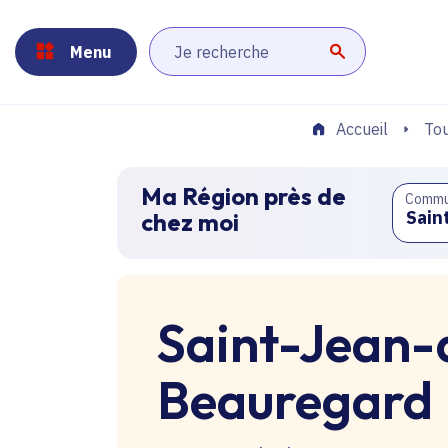
Panneau de gestion des cookies
Aller au menu
Aller au contenu principal
Aller au pied de page
Menu
Lancer la r
Tou
Accueil
Ma Région près de
Comm
chez moi
Saint-Jean-
Beauregard