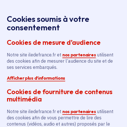
Panneau de gestion des cookies
Aller au menu
Aller au contenu principal
Aller au pied de page
Menu
Je re
Cookies soumis à votre
Véhicules : la
Toutes les actualités
Accueil
consentement
Région mise sur la conversion des moteurs
Cookies de mesure d’audience
thermiques avec une « Prime à la non-casse »
Notre site iledefrance.fr et
nos partenaires
utilisent
des cookies afin de mesurer l’audience du site et de
Actualité
Route
Véhicule propre
ses services embarqués.
Afficher plus d’informations
Véhicules : la Région
Cookies de fourniture de contenus
mise sur la conversion
multimédia
des moteurs
Notre site iledefrance.fr et
nos partenaires
utilisent
thermiques avec une
des cookies afin de vous permettre de lire des
contenus (vidéos, audio et autres) proposés par le