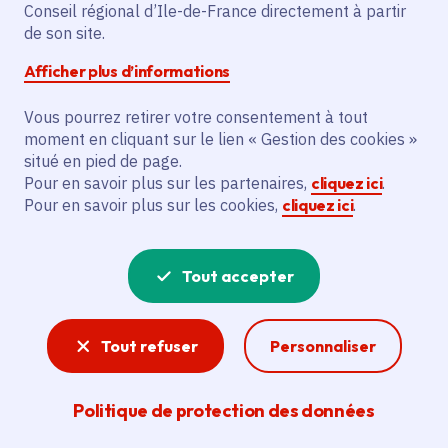
« Prime à la non-
Conseil régional d’Ile-de-France directement à partir
de son site.
casse »
Afficher plus d’informations
Vous pourrez retirer votre consentement à tout
moment en cliquant sur le lien « Gestion des cookies »
situé en pied de page.
Partager
Pour en savoir plus sur les partenaires,
cliquez ici
.
Pour en savoir plus sur les cookies,
cliquez ici
.
Partager sur Facebook
Partager sur Twitter
Partager sur Linkedin
Copier dans le presse-papier
Tout accepter
Date de publication
Publié 30 janvier 2025 , mis à jour le 21 mars 2025
Temps de lecture
2 minutes
Tout refuser
Personnaliser
Agrandir l'image
Politique de protection des données