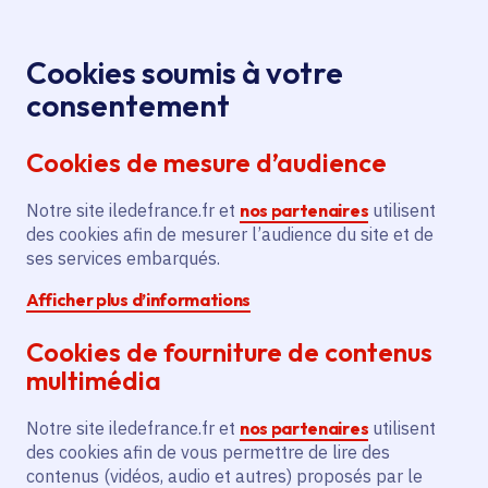
Panneau de gestion des cookies
Aller au menu
Aller au contenu principal
Aller au pied de page
Menu
Je re
Cookies soumis à votre
consentement
Tous les services
Ma Région près de
Accueil
Maisse
chez moi
Cookies de mesure d’audience
Ma Région près de chez moi
Notre site iledefrance.fr et
nos partenaires
utilisent
des cookies afin de mesurer l’audience du site et de
Commune
ses services embarqués.
Afficher plus d’informations
Cookies de fourniture de contenus
multimédia
Maisse
Notre site iledefrance.fr et
nos partenaires
utilisent
des cookies afin de vous permettre de lire des
Essonne (91)
contenus (vidéos, audio et autres) proposés par le