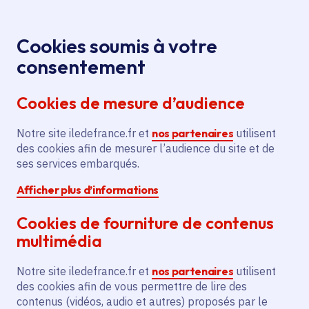
Panneau de gestion des cookies
Aller au menu
Aller au contenu principal
Aller au pied de page
Menu
Je re
Cookies soumis à votre
consentement
Tous les services
Ma Région près de
Accueil
Programme
chez moi
Territoire
Ruralité
Cookies de mesure d’audience
d'actions 2021 du parc naturel régional
Notre site iledefrance.fr et
Programme d'actions 2021 du
nos partenaires
utilisent
des cookies afin de mesurer l’audience du site et de
parc naturel régional
ses services embarqués.
Afficher plus d’informations
Ruralité
Cookies de fourniture de contenus
Communes
Achères-la-Forêt
(77)
,
Amponville
(77)
,
Arbonne-la-Forêt
(77)
,
Barbizon
(77)
,
multimédia
Lire plus
+
Voté en 2021
Notre site iledefrance.fr et
nos partenaires
utilisent
des cookies afin de vous permettre de lire des
contenus (vidéos, audio et autres) proposés par le