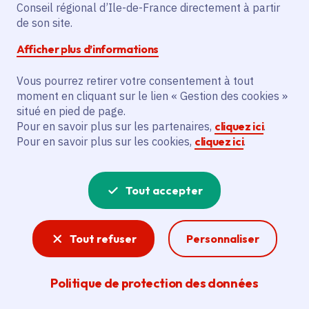
Description
Conseil régional d’Ile-de-France directement à partir
de son site.
Le projet vise à réaliser des actions en
investissement pour le Parc naturel
Afficher plus d’informations
régional. Celles-ci incluent la gestion de la
Vous pourrez retirer votre consentement à tout
biodiversité, la préservation de la
moment en cliquant sur le lien « Gestion des cookies »
ressource en eau, l'amélioration de la
situé en pied de page.
qualité de vie, la promotion de la valeur
Pour en savoir plus sur les partenaires,
cliquez ici
.
culturelle des paysages, l'urbanisme
Pour en savoir plus sur les cookies,
cliquez ici
.
durable, l'accompagnement des
entreprises dans le développement
Tout accepter
durable et le développement du tourisme
durable.
Tout refuser
Personnaliser
Voir la délibération
Politique de protection des données