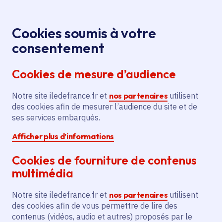
Panneau de gestion des cookies
Aller au menu
Aller au contenu principal
Aller au pied de page
Menu
Je re
Cookies soumis à votre
consentement
Tous les services
Ma Région près de
Accueil
Recloses
chez moi
Cookies de mesure d’audience
Ma Région près de chez moi
Notre site iledefrance.fr et
nos partenaires
utilisent
des cookies afin de mesurer l’audience du site et de
Commune
ses services embarqués.
Afficher plus d’informations
Cookies de fourniture de contenus
multimédia
Recloses
Notre site iledefrance.fr et
nos partenaires
utilisent
des cookies afin de vous permettre de lire des
Seine-et-Marne (77)
contenus (vidéos, audio et autres) proposés par le