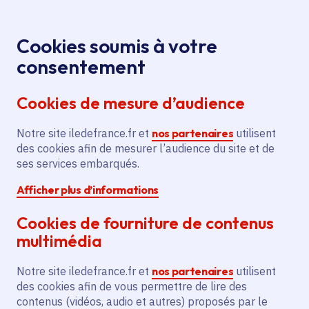
Panneau de gestion des cookies
Aller au menu
Aller au contenu principal
Aller au pied de page
Menu
Je re
Cookies soumis à votre
consentement
Tous les services
Ma Région près de
Accueil
Guercheville
chez moi
Cookies de mesure d’audience
Ma Région près de chez moi
Notre site iledefrance.fr et
nos partenaires
utilisent
des cookies afin de mesurer l’audience du site et de
Commune
ses services embarqués.
Afficher plus d’informations
Cookies de fourniture de contenus
multimédia
Guercheville
Notre site iledefrance.fr et
nos partenaires
utilisent
des cookies afin de vous permettre de lire des
Seine-et-Marne (77)
contenus (vidéos, audio et autres) proposés par le