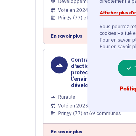
directement à par
Développement économique
Voté en 2024
Afficher plus d’
Pringy (77) et 69 communes
Vous pourrez ret
cookies » situé 
En savoir plus
Pour en savoir p
Pour en savoir p
Contrat rural - Programm
d'actions pour la
protection de
l'environnement et le
développement durable
Politi
Ruralité
Voté en 2023
Pringy (77) et 69 communes
En savoir plus