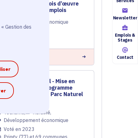
Services
000 m3 de bois d’œuvre
sciés et 15 emplois
Newsletter
Développement économique
 « Gestion des
Voté en 2023
Emplois &
Pringy (77)
Stages
n savoir plus
Contact
liser
Contrat rural - Mise en
œuvre du programme
e
ter
d'actions du Parc Naturel
Régional
Tourisme
,
Ruralité
,
Développement économique
Voté en 2023
Pringy (77) et 69 communes