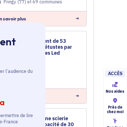
Pringy (77) et 69 communes
n savoir plus
ment
Remplacement de 53
luminaires vétustes par
des luminaires Led
Énergie
er l’audience du
Voté en 2024
ACCÈS
Pringy (77)
Nos aides
n savoir plus
ia
Près de
chez moi
permettre de lire
Création d'une scierie
de-France
avec une capacité de 30