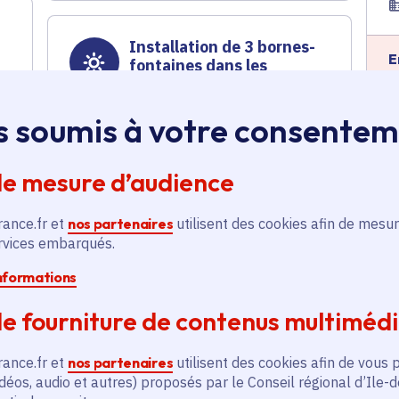
Installation de 3 bornes-
E
fontaines dans les
squares et parcs publics
Climat
s soumis à votre consente
Voté en 2024
Pringy (77)
de mesure d’audience
En savoir plus
rance.fr et
nos partenaires
utilisent des cookies afin de mesur
ervices embarqués.
informations
Programme d'actions du
E
Parc Naturel Régional du
e fourniture de contenus multiméd
Gâtinais français 2024
Tourisme
,
Ruralité
,
rance.fr et
nos partenaires
utilisent des cookies afin de vous 
déos, audio et autres) proposés par le Conseil régional d’Ile-
Développement économique