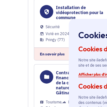
Installation de
vidéoprotection pour la
commune
Sécurité
Cookie
Voté en 2024
Pringy (77)
Cookies 
En savoir plus
Notre site iledef
site et de ses s
Contrat rural - Soutien
Afficher plus d’
financier pour la révision
de la charte du Parc
Cookies d
naturel régional du
Gâtinais français
Notre site iledef
Tourisme
,
Ruralité
,
des contenus (vi