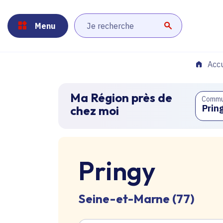
Panneau de gestion des cookies
Aller au menu
Aller au contenu principal
Aller au pied de page
Menu
Lancer la r
Accu
Ma Région près de
Comm
chez moi
Pringy
Seine-et-Marne (77)