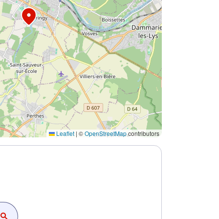
Leaflet
|
©
OpenStreetMap
contributors