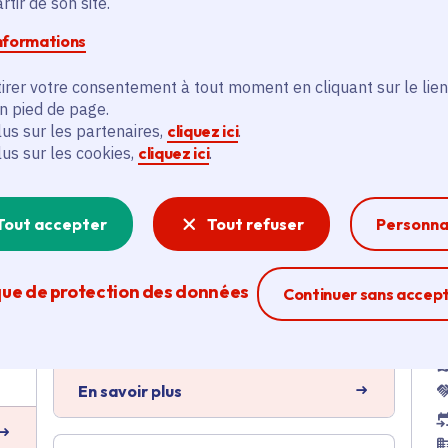
tir de son site.
Voté en 2024
Pringy (77) et 69 communes
informations
irer votre consentement à tout moment en cliquant sur le lien
En savoir plus
en pied de page.
lus sur les partenaires,
cliquez ici
.
lus sur les cookies,
cliquez ici
.
Contrat rural - Programme
E
e
d'actions 2023 du Parc
Naturel Régional du
Tout accepter
Tout refuser
Personna
Gâtinais Français
Ruralité
que de protection des données
Ferme la modal
Continuer sans accep
Voté en 2023
Pringy (77) et 69 communes
En savoir plus