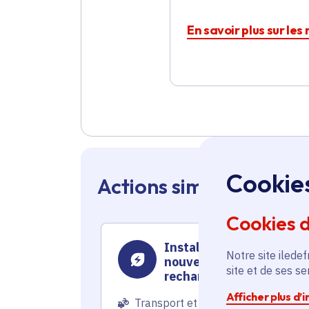
En savoir plus sur les
Cookie
Actions similaires en 
Cookies 
Installation de 47
Notre site iledef
nouvelles bornes de
site et de ses s
recharge et mise à nivea
de 49 bornes existantes
Afficher plus d’
Transport et mobilité
pour les véhicules