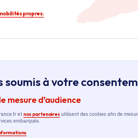
 mobilités propres.
s soumis à votre consente
Île-de-France
de mesure d’audience
Installation de 59
rance.fr et
nos partenaires
utilisent des cookies afin de mesur
nouvelles bornes de
ervices embarqués.
u
recharge pour véhicules
électriques et mise à
informations
Transport et mobilité
niveau de 2 anciennes