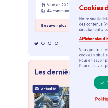
électriques
Voté en 2021
Cookies d
44 communes
Notre site iledef
des contenus (vi
En savoir plus
directement à par
Afficher plus d’
Vous pourrez ret
cookies » situé 
Pour en savoir p
Pour en savoir p
Les dernières actualit
Actualité
thématique active
Politi