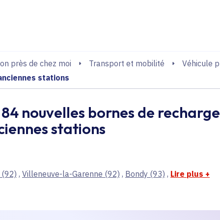
echerche
on près de chez moi
Transport et mobilité
Véhicule 
anciennes stations
e 84 nouvelles bornes de recharge
ciennes stations
(92)
,
Villeneuve-la-Garenne
(92)
,
Bondy
(93)
,
Lire plus
+