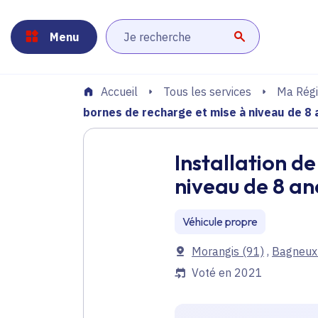
Panneau de gestion des cookies
Aller au menu
Aller au contenu principal
Aller au pied de page
Menu
Lancer la r
Tous les services
Ma Régi
Accueil
bornes de recharge et mise à niveau de 8 
Installation d
niveau de 8 an
Véhicule propre
Communes
Morangis
(91)
,
Bagneux
Voté en 2021