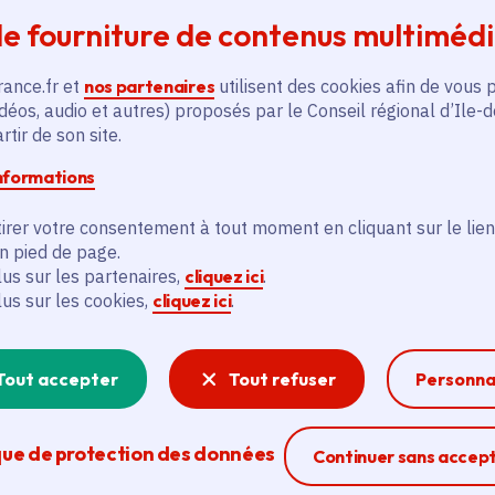
stations
Voté en 2021
e fourniture de contenus multiméd
7 communes
rance.fr et
nos partenaires
utilisent des cookies afin de vous 
déos, audio et autres) proposés par le Conseil régional d’Ile-
En savoir plus
En
tir de son site.
informations
irer votre consentement à tout moment en cliquant sur le lien
en pied de page.
lus sur les partenaires,
cliquez ici
.
lus sur les cookies,
cliquez ici
.
és
Tout accepter
Tout refuser
Personna
Actualité
A
thématique active
thém
que de protection des données
Ferme la modal
Continuer sans accep