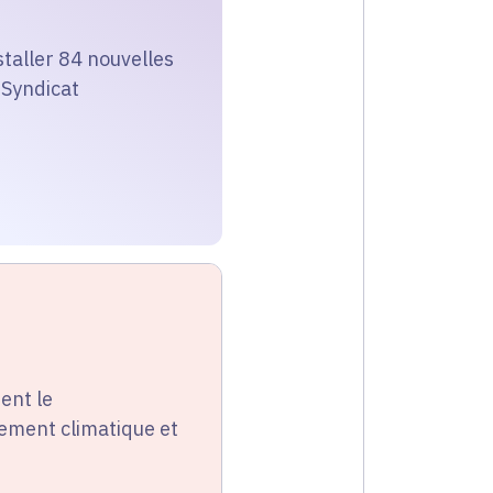
staller 84 nouvelles
 Syndicat
ent le
gement climatique et