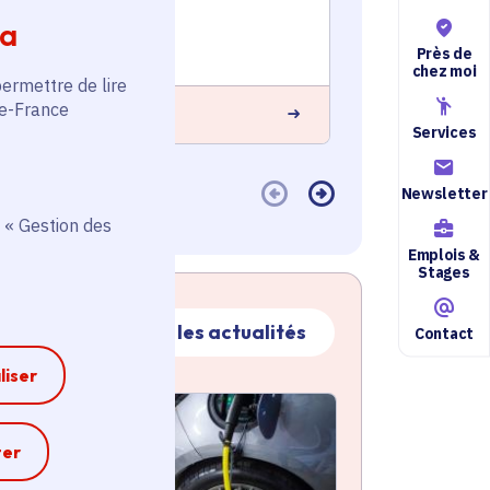
élect
Voté en 2022
Voté en 20
ia
10 communes
10 commun
Près de
chez moi
permettre de lire
de-France
 savoir plus
En savoir plus
Services
Newsletter
 « Gestion des
Emplois &
Stages
Toutes les actualités
Contact
liser
ctualité
atique active
e
ter