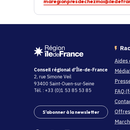
maregionpresdechezmoi@iledefran
Rac
Aides 
Conseil régional d'Île-de-France
Média
adresse
2, rue Simone Veil
Press
code postal et commune
93400 Saint-Ouen-sur-Seine
Tél. : +33 (0)1 53 85 53 85
FAQ (f
Conta
Offres
S'abonner à la newsletter
March