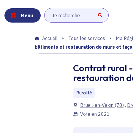
Panneau de gestion des cookies
Aller au menu
Aller au contenu principal
Aller au pied de page
Menu
Lancer la r
Tous les services
Ma Régi
Accueil
bâtiments et restauration de murs et faç
Contrat rural 
restauration d
Ruralité
Communes
Brueil-en-Vexin
(78)
,
Dr
Voté en 2021