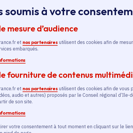
s soumis à votre consente
En savoir plus
En
de mesure d’audience
rance.fr et
nos partenaires
utilisent des cookies afin de mesur
ervices embarqués.
informations
és
e fourniture de contenus multiméd
rance.fr et
nos partenaires
utilisent des cookies afin de vous 
Actualité
A
déos, audio et autres) proposés par le Conseil régional d’Ile-
thématique active
thém
tir de son site.
informations
irer votre consentement à tout moment en cliquant sur le lien
en pied de page.