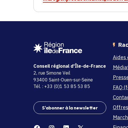
Rac
Aides 
Conseil régional d'Île-de-France
Média
adresse
2, rue Simone Veil
Press
code postal et commune
93400 Saint-Ouen-sur-Seine
Tél. : +33 (0)1 53 85 53 85
FAQ (f
Conta
Offres
S'abonner à la newsletter
March
Facebook
Instagram
Linkedin
X
Finan