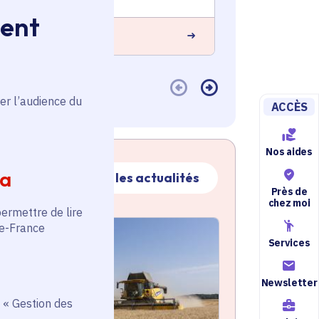
ment
 savoir plus
En savoir plus
er l’audience du
ACCÈS
Nos aides
ia
Toutes les actualités
Près de
chez moi
permettre de lire
ctualité
de-France
atique active
Services
Newsletter
 « Gestion des