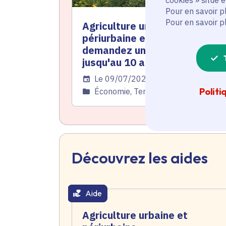
Pour en savoir p
Pour en savoir p
Agriculture urbaine et
périurbaine en Île-de-France :
demandez une subvention
jusqu'au 10 août
Date de l'arrêté
Le 09/07/2026
Politi
Catégorie
Économie, Territoire
Découvrez les aides
Aide
thématique active
Agriculture urbaine et