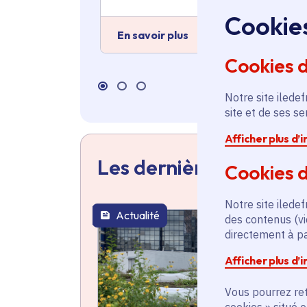
Cookie
En savoir plus
Cookies 
Notre site iledef
site et de ses s
Afficher plus d’
Les dernières actualit
Cookies d
Notre site iledef
Actualité
des contenus (vi
thématique active
directement à par
Afficher plus d’
Vous pourrez ret
cookies » situé 