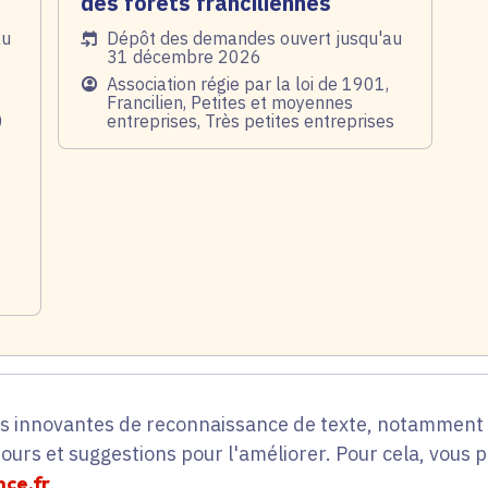
des forêts franciliennes
au
Date de l'arrêté
Dépôt des demandes ouvert jusqu'au
31 décembre 2026
Public
Association régie par la loi de 1901,
Francilien, Petites et moyennes
0
entreprises, Très petites entreprises
es innovantes de reconnaissance de texte, notamment p
tours et suggestions pour l'améliorer. Pour cela, vous 
ce.fr
.