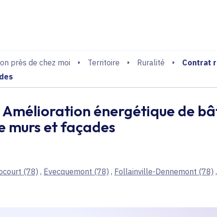
echerche
Contrat r
on près de chez moi
Territoire
Ruralité
ades
- Amélioration énergétique de bâ
e murs et façades
ocourt
(78)
,
Évecquemont
(78)
,
Follainville-Dennemont
(78)
,