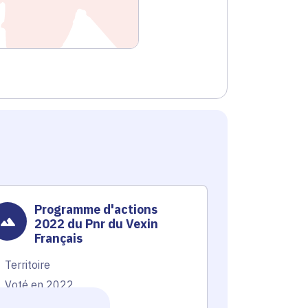
Programme d'actions
Contr
2022 du Pnr du Vexin
œuvr
Français
d'ac
envi
Territoire
Économie
,
patr
Voté en 2022
Voté en 20
98 communes
98 commun