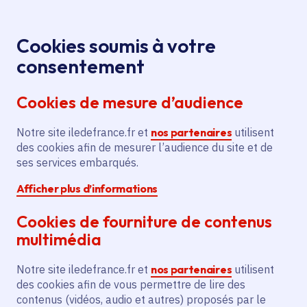
Panneau de gestion des cookies
Aller au menu
Aller au contenu principal
Aller au pied de page
Menu
Je re
Cookies soumis à votre
consentement
Tous les services
Ma Région près de
Accueil
Villers-en-Arthies
chez moi
Cookies de mesure d’audience
Ma Région près de chez moi
Notre site iledefrance.fr et
nos partenaires
utilisent
des cookies afin de mesurer l’audience du site et de
Commune
ses services embarqués.
Afficher plus d’informations
Cookies de fourniture de contenus
multimédia
Villers-en-Arthies
Notre site iledefrance.fr et
nos partenaires
utilisent
des cookies afin de vous permettre de lire des
Val-d'Oise (95)
contenus (vidéos, audio et autres) proposés par le