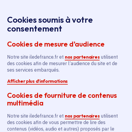
Panneau de gestion des cookies
Aller au menu
Aller au contenu principal
Aller au pied de page
Menu
Je re
Cookies soumis à votre
consentement
Tous les services
Ma Région près de
Accueil
Contrat rural -
chez moi
Territoire
Ruralité
Cookies de mesure d’audience
Investissements pour la sécurité et l'entretien du
parc
Notre site iledefrance.fr et
nos partenaires
utilisent
des cookies afin de mesurer l’audience du site et de
Contrat rural -
ses services embarqués.
Investissements pour la
Afficher plus d’informations
sécurité et l'entretien du parc
Cookies de fourniture de contenus
Ruralité
multimédia
Communes
Brueil-en-Vexin
(78)
,
Drocourt
(78)
,
Notre site iledefrance.fr et
nos partenaires
utilisent
Évecquemont
(78)
,
Follainville-Dennemont
(78)
,
Lire plus
+
des cookies afin de vous permettre de lire des
contenus (vidéos, audio et autres) proposés par le
Voté en 2022