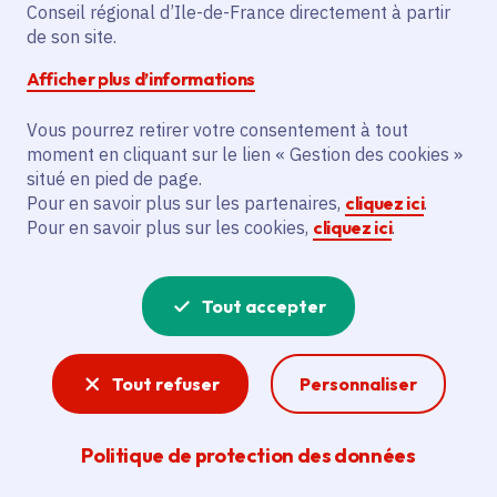
Conseil régional d’Ile-de-France directement à partir
de son site.
Description
Afficher plus d’informations
Le projet vise à réparer et maintenir la
Vous pourrez retirer votre consentement à tout
sécurité du domaine de la Maison du parc
moment en cliquant sur le lien « Gestion des cookies »
et à recruter 3 stagiaires pour le Parc
situé en pied de page.
Naturel Régional du Vexin Français.
Pour en savoir plus sur les partenaires,
cliquez ici
.
Pour en savoir plus sur les cookies,
cliquez ici
.
Voir la délibération
Tout accepter
Ruralité
Tout refuser
Personnaliser
Aides aux communes et commerces ruraux, aux
agriculteurs et producteurs locaux et à
Politique de protection des données
l’entretien des Parcs naturels régionaux et des
zones protégées… La Région soutien son