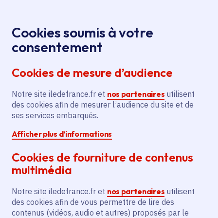
Panneau de gestion des cookies
Aller au menu
Aller au contenu principal
Aller au pied de page
Menu
Je re
Cookies soumis à votre
consentement
Tous les services
Ma Région près de
Accueil
Nucourt
chez moi
Cookies de mesure d’audience
Ma Région près de chez moi
Notre site iledefrance.fr et
nos partenaires
utilisent
des cookies afin de mesurer l’audience du site et de
Commune
ses services embarqués.
Afficher plus d’informations
Cookies de fourniture de contenus
multimédia
Nucourt
Notre site iledefrance.fr et
nos partenaires
utilisent
des cookies afin de vous permettre de lire des
Val-d'Oise (95)
contenus (vidéos, audio et autres) proposés par le