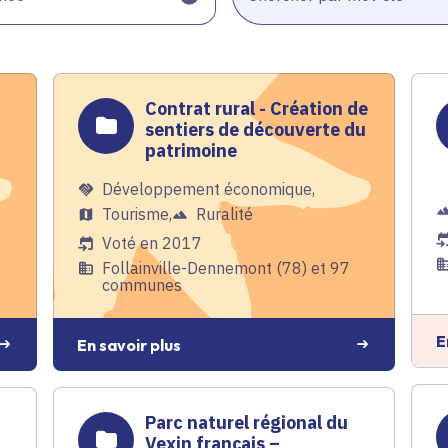
Contrat rural - Création de
sentiers de découverte du
patrimoine
Développement économique
,
Tourisme
,
Ruralité
Voté en 2017
Follainville-Dennemont (78) et 97
communes
E
En savoir plus
Parc naturel régional du
Vexin français –