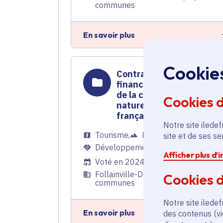
communes
En savoir plus
Cookie
Contrat rural - Soutien
financier pour la révision
de la charte du Parc
Cookies 
naturel régional du Vexin
français
Notre site iledef
Tourisme
,
Ruralité
,
site et de ses s
Développement économique
Afficher plus d’
Voté en 2024
Follainville-Dennemont (78) et 97
Cookies d
communes
Notre site iledef
En savoir plus
des contenus (vi