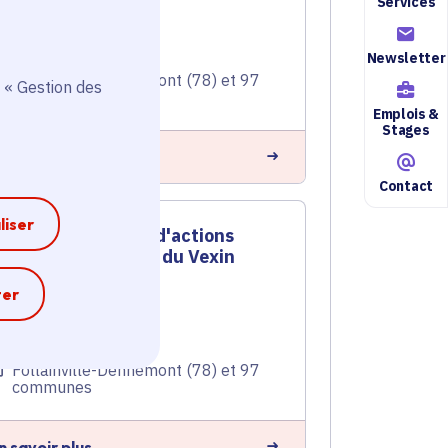
Services
Ruralité
Voté en 2023
Newsletter
Follainville-Dennemont (78) et 97
 « Gestion des
communes
Emplois &
Stages
n savoir plus
Contact
liser
Programme d'actions
2022 du Pnr du Vexin
Français
e
ter
Ruralité
Voté en 2022
Follainville-Dennemont (78) et 97
communes
n savoir plus