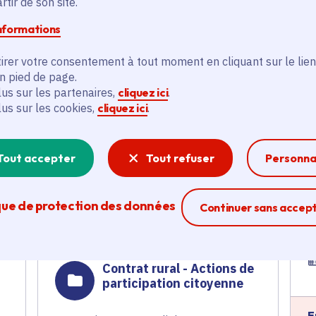
tir de son site.
informations
e
Programme d'actions
2023 du Pnr du Vexin
irer votre consentement à tout moment en cliquant sur le lien
français
en pied de page.
lus sur les partenaires,
cliquez ici
.
Tourisme
,
Ruralité
,
lus sur les cookies,
cliquez ici
.
E
Développement économique
Voté en 2023
Tout accepter
Tout refuser
Personna
Follainville-Dennemont (78) et 97
communes
que de protection des données
Ferme la modal
Continuer sans accep
En savoir plus
Contrat rural - Actions de
participation citoyenne
E