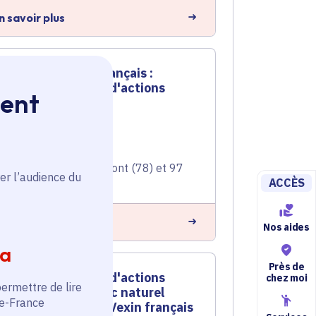
n savoir plus
Pnr Vexin français :
programme d'actions
ment
2024
Ruralité
Voté en 2024
Follainville-Dennemont (78) et 97
er l’audience du
communes
ACCÈS
n savoir plus
Nos aides
ia
Près de
Programme d'actions
chez moi
permettre de lire
2023 du Parc naturel
de-France
régional du Vexin français