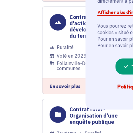
directement à par
Afficher plus d’
Contrat rural - Programm
d'actions pour le
Vous pourrez ret
développement durable
cookies » situé 
du territoire
Pour en savoir p
Pour en savoir p
Ruralité
Voté en 2023
Follainville-Dennemont (78) et 97
communes
En savoir plus
Politi
Contrat rural -
Organisation d'une
enquête publique