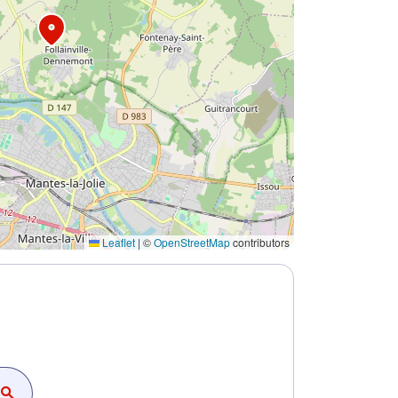
Leaflet
|
©
OpenStreetMap
contributors