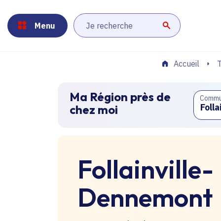
Panneau de gestion des cookies
Aller au menu
Aller au contenu principal
Aller au pied de page
Menu
Lancer la r
T
Accueil
Ma Région près de
Comm
chez moi
Follainville-
Dennemont