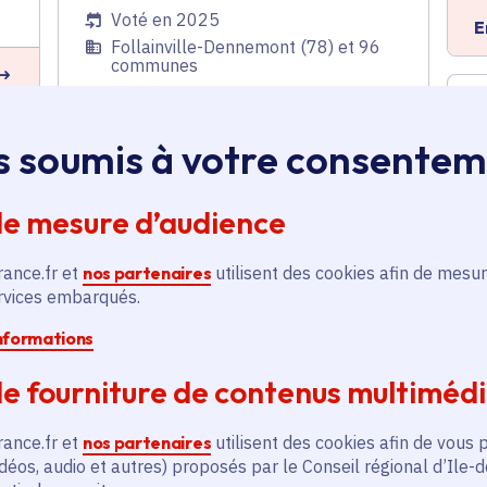
Voté en 2025
E
Follainville-Dennemont (78) et 96
communes
En savoir plus
s soumis à votre consente
de mesure d’audience
Pnr Vexin français :
Programme d'actions
2024
rance.fr et
nos partenaires
utilisent des cookies afin de mesur
ervices embarqués.
Tourisme
,
Ruralité
,
Développement économique
informations
E
Voté en 2024
e fourniture de contenus multiméd
Follainville-Dennemont (78) et 97
communes
rance.fr et
nos partenaires
utilisent des cookies afin de vous 
déos, audio et autres) proposés par le Conseil régional d’Ile-
En savoir plus