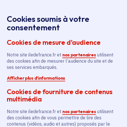
Panneau de gestion des cookies
Aller au menu
Aller au contenu principal
Aller au pied de page
Menu
Je re
Cookies soumis à votre
consentement
Tous les services
Ma Région près de
Accueil
Arronville
chez moi
Cookies de mesure d’audience
Ma Région près de chez moi
Notre site iledefrance.fr et
nos partenaires
utilisent
des cookies afin de mesurer l’audience du site et de
Commune
ses services embarqués.
Afficher plus d’informations
Cookies de fourniture de contenus
multimédia
Arronville
Notre site iledefrance.fr et
nos partenaires
utilisent
des cookies afin de vous permettre de lire des
Val-d'Oise (95)
contenus (vidéos, audio et autres) proposés par le