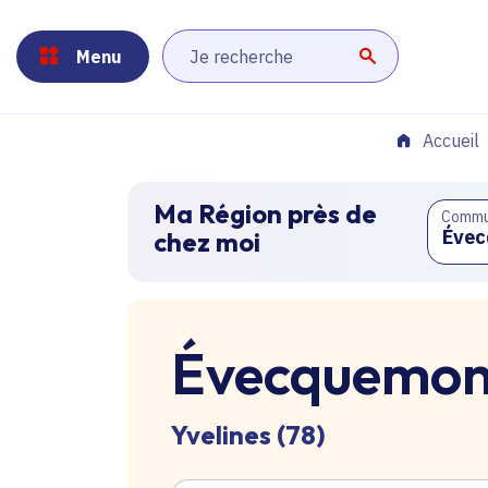
Panneau de gestion des cookies
Aller au menu
Aller au contenu principal
Aller au pied de page
Menu
Lancer la r
Accueil
Ma Région près de
Comm
chez moi
Évecquemon
Yvelines (78)