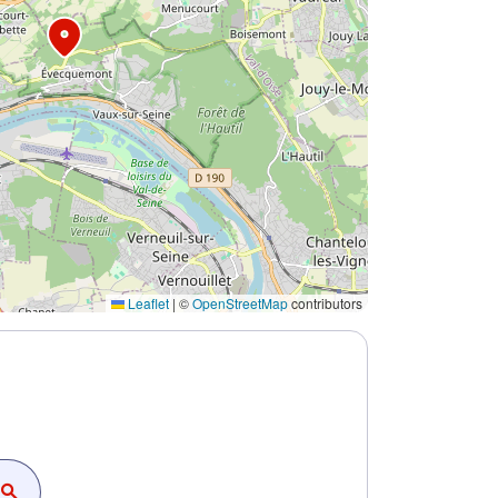
Leaflet
|
©
OpenStreetMap
contributors