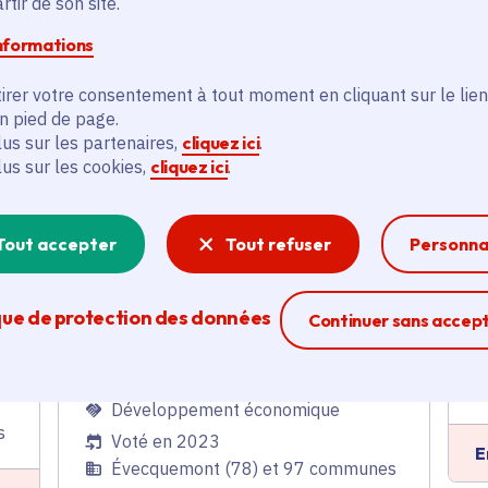
tir de son site.
2024
informations
Tourisme
,
Ruralité
,
Développement économique
irer votre consentement à tout moment en cliquant sur le lien
s
Voté en 2024
en pied de page.
lus sur les partenaires,
cliquez ici
.
Évecquemont (78) et 97 communes
E
lus sur les cookies,
cliquez ici
.
En savoir plus
Tout accepter
Tout refuser
Personna
e
Programme d'actions
que de protection des données
2023 du Pnr du Vexin
Ferme la modal
Continuer sans accep
français
Tourisme
,
Ruralité
,
Développement économique
s
Voté en 2023
E
Évecquemont (78) et 97 communes