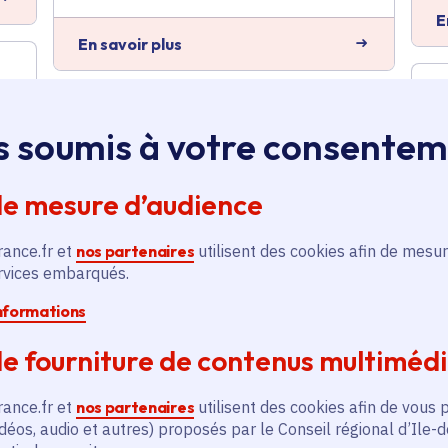
E
En savoir plus
Contrat rural -
s soumis à votre consente
Réhabilitation d’un
bâtiment communal
de mesure d’audience
Aménagement du territoire
,
s
Ruralité
rance.fr et
nos partenaires
utilisent des cookies afin de mesur
Voté en 2024
ervices embarqués.
Évecquemont (78)
informations
E
En savoir plus
e fourniture de contenus multiméd
rance.fr et
nos partenaires
utilisent des cookies afin de vous 
Pnr Vexin français :
déos, audio et autres) proposés par le Conseil régional d’Ile-
Programme d'actions