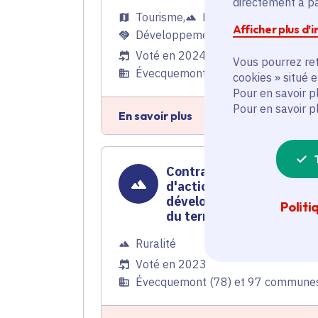
directement à par
Tourisme
,
Ruralité
,
Afficher plus d’
Développement économique
Voté en 2024
Vous pourrez ret
Évecquemont (78) et 97 commune
cookies » situé 
Pour en savoir p
Pour en savoir p
En savoir plus
Contrat rural - Programm
d'actions pour le
développement durable
Politi
du territoire
Ruralité
Voté en 2023
Évecquemont (78) et 97 commune