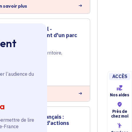
n savoir plus
Contrat rural -
Aménagement d'un parc
ment
de jeux
Aménagement du territoire
,
Ruralité
Voté en 2024
er l’audience du
Évecquemont (78)
ACCÈS
n savoir plus
Nos aides
ia
Près de
chez moi
Pnr Vexin français :
permettre de lire
programme d'actions
de-France
2024