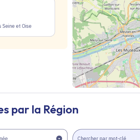
Seine et Oise
Geolocalisation
s par la Région
née
Chercher par mot-clé