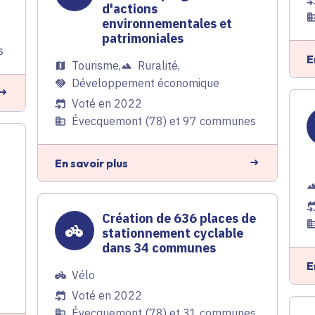
d'actions
environnementales et
patrimoniales
s
E
Tourisme
,
Ruralité
,
Développement économique
Voté en 2022
Évecquemont (78) et 97 communes
En savoir plus
Création de 636 places de
stationnement cyclable
dans 34 communes
E
Vélo
Voté en 2022
Évecquemont (78) et 31 communes