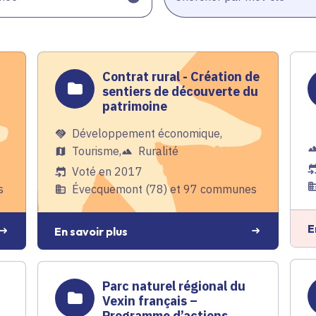
Contrat rural - Création de
sentiers de découverte du
patrimoine
Développement économique
,
Tourisme
,
Ruralité
Voté en 2017
s
Évecquemont (78) et 97 communes
E
En savoir plus
Parc naturel régional du
Vexin français –
Programme d’actions