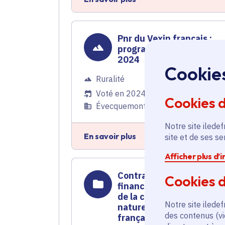
Pnr du Vexin français :
programme d'actions
2024
Cookie
Ruralité
Voté en 2024
Cookies 
Évecquemont (78) et 97 commune
Notre site iledef
En savoir plus
site et de ses s
Afficher plus d’
Contrat rural - Soutien
Cookies d
financier pour la révision
de la charte du Parc
Notre site iledef
naturel régional du Vexin
des contenus (vi
français