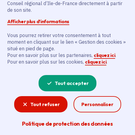
Conseil régional d’Ile-de-France directement à partir
de son site.
Description
Afficher plus d’informations
Le projet vise à réaliser des travaux pour
Vous pourrez retirer votre consentement à tout
maintenir le domaine et la Maison du Parc
moment en cliquant sur le lien « Gestion des cookies »
en bon état. Cela inclut assurer la sécurité
situé en pied de page.
des visiteurs et accueillir des animations
Pour en savoir plus sur les partenaires,
cliquez ici
.
Pour en savoir plus sur les cookies,
cliquez ici
.
et du public dans de bonnes conditions.
Voir la délibération
Tout accepter
Tout refuser
Personnaliser
Ruralité
Aides aux communes et commerces ruraux, aux
Politique de protection des données
agriculteurs et producteurs locaux et à
l’entretien des Parcs naturels régionaux et des