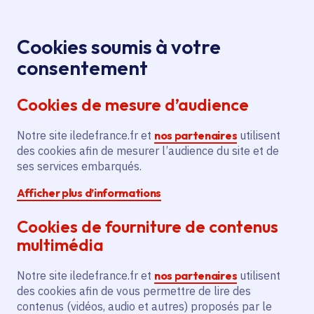
Panneau de gestion des cookies
Aller au menu
Aller au contenu principal
Aller au pied de page
Menu
Je re
Cookies soumis à votre
consentement
Tous les services
Ma Région près de
Accueil
Contrat rural -
chez moi
Territoire
Ruralité
Cookies de mesure d’audience
Entretien et aménagement du domaine de la Maison
du Parc
Notre site iledefrance.fr et
nos partenaires
utilisent
des cookies afin de mesurer l’audience du site et de
Contrat rural - Entretien et
ses services embarqués.
aménagement du domaine de
Afficher plus d’informations
la Maison du Parc
Cookies de fourniture de contenus
Ruralité
multimédia
Communes
Brueil-en-Vexin
(78)
,
Drocourt
(78)
,
Notre site iledefrance.fr et
nos partenaires
utilisent
Évecquemont
(78)
,
Follainville-Dennemont
(78)
,
Lire plus
+
des cookies afin de vous permettre de lire des
contenus (vidéos, audio et autres) proposés par le
Voté en 2020