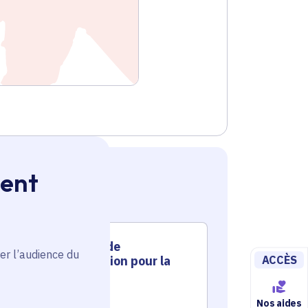
ment
Installation de
Remp
er l’audience du
ACCÈS
vidéoprotection pour la
lumin
commune
com
Environnem
Nos aides
Voté en 2025