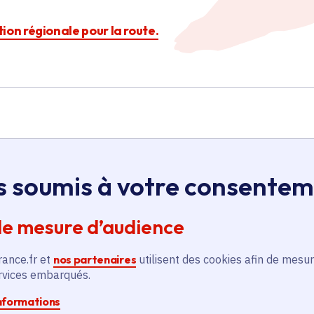
ction régionale pour la route.
s soumis à votre consente
Île-de-France
de mesure d’audience
Gestion innovante du
rance.fr et
nos partenaires
utilisent des cookies afin de mesur
stationnement à Versailles
ervices embarqués.
informations
Transport et mobilité