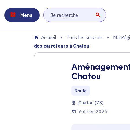
Panneau de gestion des cookies
Aller au menu
Aller au contenu principal
Aller au pied de page
Menu
Lancer la r
Tous les services
Ma Régi
Accueil
des carrefours à Chatou
Aménagement de
Chatou
Route
Communes
Chatou
(78)
Voté en 2025