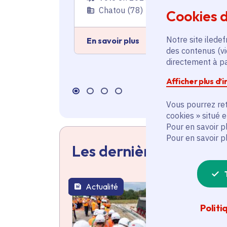
Chatou (78)
Cookies d
Notre site iledef
En savoir plus
des contenus (vi
directement à par
Afficher plus d’
Vous pourrez ret
cookies » situé 
Pour en savoir p
Pour en savoir p
Les dernières actualit
Actualité
thématique active
Politi