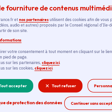
Voté en 2025
e fourniture de contenus multiméd
Versailles (78)
rance.fr et
nos partenaires
utilisent des cookies afin de vous 
En
En savoir plus
déos, audio et autres) proposés par le Conseil régional d’Ile-
tir de son site.
informations
irer votre consentement à tout moment en cliquant sur le lien
en pied de page.
lus sur les partenaires,
cliquez ici
.
lus sur les cookies,
cliquez ici
.
és
Tout accepter
Tout refuser
Personna
Actualité
A
thématique active
thém
que de protection des données
Ferme la modal
Continuer sans accep