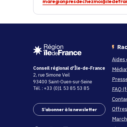
maregionpresdechezmoi@iledefran
Rac
Aides 
Conseil régional d'Île-de-France
Média
adresse
2, rue Simone Veil
Press
code postal et commune
93400 Saint-Ouen-sur-Seine
Tél. : +33 (0)1 53 85 53 85
FAQ (f
Conta
Offres
S'abonner à la newsletter
March