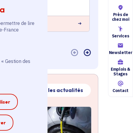
Étampes (91)
Voté en 20
ia
L'Étang-la-V
Près de
chez moi
permettre de lire
 savoir plus
de-France
En savoir plus
Services
Newsletter
 « Gestion des
Emplois &
Stages
Toutes les actualités
Contact
liser
ctualité
atique active
e
ter