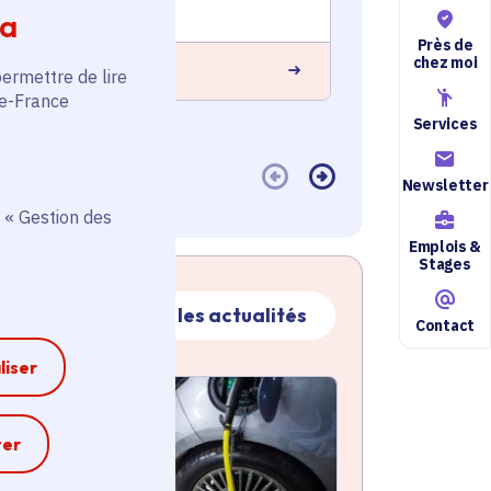
Villejuif (94)
ia
Près de
En savoir plus
chez moi
 savoir plus
permettre de lire
de-France
Services
Newsletter
 « Gestion des
Emplois &
Stages
Toutes les actualités
Contact
liser
ctualité
atique active
e
ter