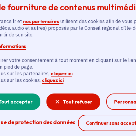
Noisy-le-Sec (93), Rosny-sous-Bois
e fourniture de contenus multiméd
(93)
En
rance.fr et
nos partenaires
utilisent des cookies afin de vous 
En savoir plus
déos, audio et autres) proposés par le Conseil régional d’Ile-
tir de son site.
informations
irer votre consentement à tout moment en cliquant sur le lien
en pied de page.
lus sur les partenaires,
cliquez ici
.
lus sur les cookies,
cliquez ici
.
és
Tout accepter
Tout refuser
Personna
Actualité
A
thématique active
thém
que de protection des données
Ferme la modal
Continuer sans accep