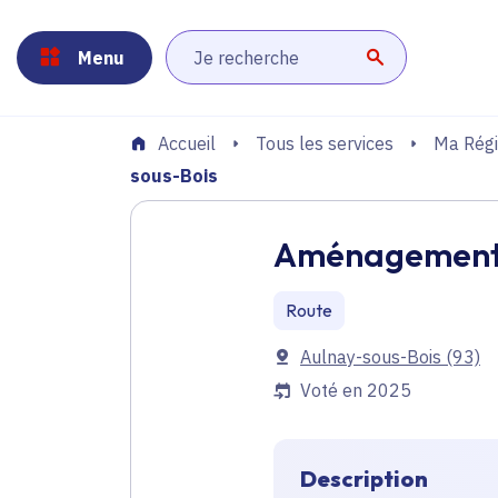
Panneau de gestion des cookies
Aller au menu
Aller au contenu principal
Aller au pied de page
Menu
Lancer la r
Tous les services
Ma Régi
Accueil
sous-Bois
Aménagement d
Route
Communes
Aulnay-sous-Bois
(93)
Voté en 2025
Description