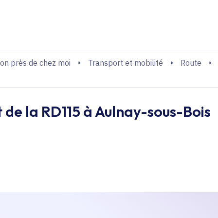
echerche
on près de chez moi
Transport et mobilité
Route
e la RD115 à Aulnay-sous-Bois