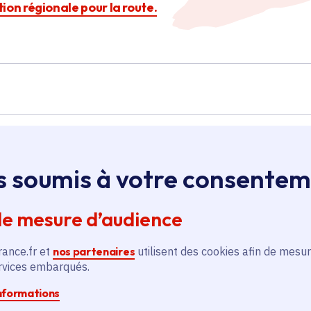
ction régionale pour la route.
Île-de-France
s soumis à votre consente
de mesure d’audience
Aménagement cyclable
sur le carrefour RD40-
rance.fr et
nos partenaires
utilisent des cookies afin de mesur
RD116
ervices embarqués.
Transport et mobilité
informations
Voté en 2025