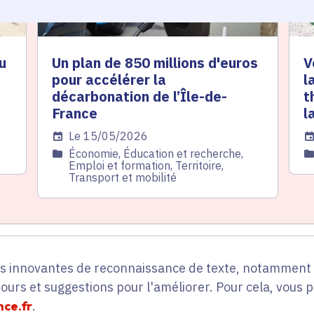
u
Un plan de 850 millions d'euros
V
pour accélérer la
l
décarbonation de l’Île-de-
t
France
l
Date de l'arrêté
Le 15/05/2026
Da
Catégorie
Économie, Éducation et recherche,
C
Emploi et formation, Territoire,
Transport et mobilité
es innovantes de reconnaissance de texte, notamment p
tours et suggestions pour l'améliorer. Pour cela, vous 
ce.fr
.