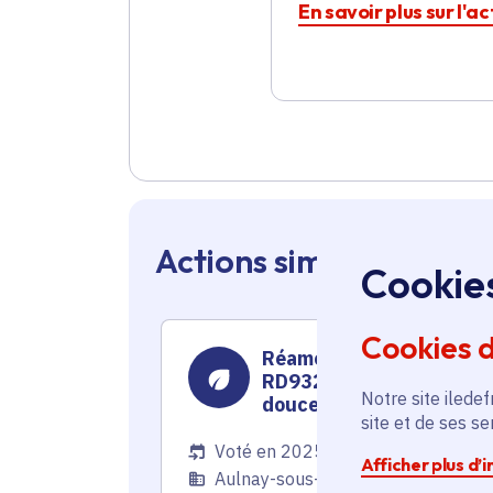
En savoir plus sur l'a
Actions similaires en 
Cookie
Cookies 
Réaménagement de la
RD932 pour la mobilité
Notre site iledef
douce
site et de ses s
Voté en 2025
Afficher plus d’
Aulnay-sous-Bois (93)