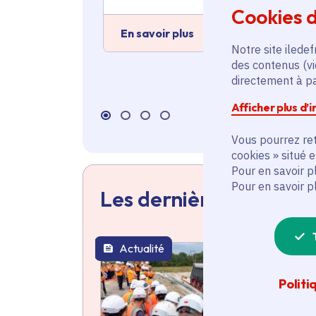
Cookies d
En savoir plus
Notre site iledef
des contenus (vi
directement à par
Afficher plus d’
Vous pourrez ret
cookies » situé 
Pour en savoir p
Pour en savoir p
Les dernières actualit
Actualité
thématique active
Politi