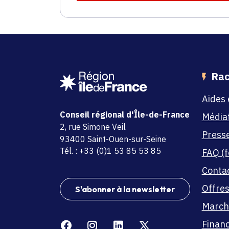
Rac
Aides 
Conseil régional d'Île-de-France
Média
adresse
2, rue Simone Veil
Press
code postal et commune
93400 Saint-Ouen-sur-Seine
Tél. : +33 (0)1 53 85 53 85
FAQ (f
Conta
Offres
S'abonner à la newsletter
March
Facebook
Instagram
Linkedin
X
Finan