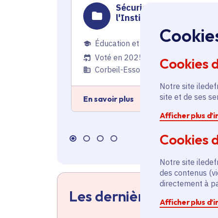
Sécurisation de
l'Institution Saint Spire
Cookie
Éducation et recherche
Voté en 2025
Cookies 
Corbeil-Essonnes (91)
Notre site iledef
site et de ses s
En savoir plus
Afficher plus d’
Cookies d
Notre site iledef
des contenus (vi
directement à par
Les dernières actualit
Afficher plus d’