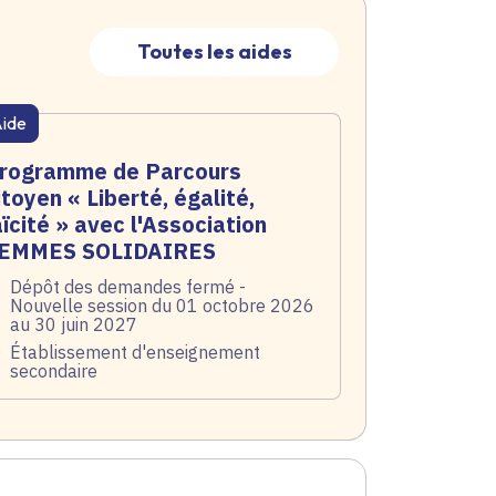
Toutes les aides
ide
atique active
rogramme de Parcours
itoyen « Liberté, égalité,
aïcité » avec l'Association
EMMES SOLIDAIRES
te de l'arrêté
Dépôt des demandes fermé -
Nouvelle session du 01 octobre 2026
au 30 juin 2027
blic
Établissement d'enseignement
secondaire