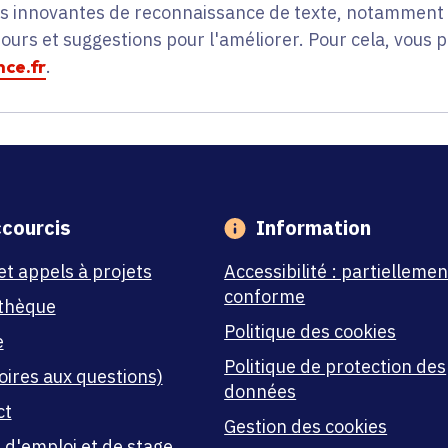
es innovantes de reconnaissance de texte, notamment p
tours et suggestions pour l'améliorer. Pour cela, vous 
ce.fr
.
courcis
Information
et appels à projets
Accessibilité : partiellemen
conforme
thèque
Politique des cookies
e
Politique de protection des
oires aux questions)
données
ct
Gestion des cookies
 d'emploi et de stage