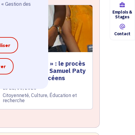
 « Gestion des
ctualité
atique active
Emplois &
Stages
Contact
liser
 Génération Paty » : le procès
e
ter
e l'assassinat de Samuel Paty
aconté par des lycéens
te de l'arrêté
Le 22/06/2026
atégorie
Citoyenneté, Culture, Éducation et
recherche