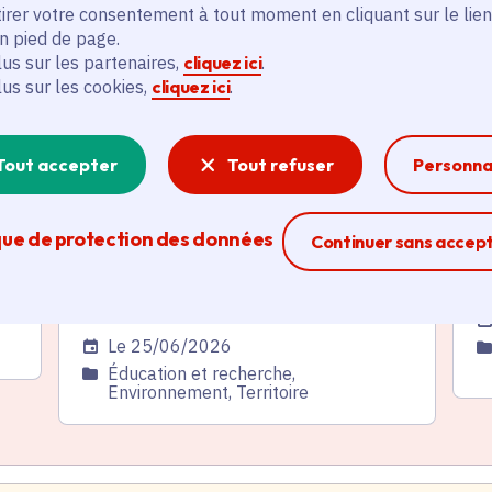
irer votre consentement à tout moment en cliquant sur le lien
Actualité
A
thématique active
thém
en pied de page.
lus sur les partenaires,
cliquez ici
.
lus sur les cookies,
cliquez ici
.
Tout accepter
Tout refuser
Personna
e-
Canicule : 3 millions d'euros
«
que de protection des données
Ferme la modal
Continuer sans accep
pour les lycées, hôpitaux,
d
t
communes et associations
r
d'Île-de-France
Da
Date de l'arrêté
Le 25/06/2026
C
Catégorie
Éducation et recherche,
Environnement, Territoire