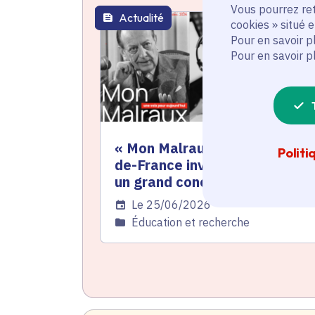
Vous pourrez ret
Actualité
thématique active
cookies » situé 
Pour en savoir p
Pour en savoir p
« Mon Malraux » : la Région Îl
Politi
de-France invite les lycéens à
un grand concours de podcas
Date de l'arrêté
Le 25/06/2026
Catégorie
Éducation et recherche