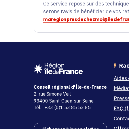
Ce service repose sur des techniqu
serons ravis de bénéficier de vos re
maregionpresdechezmoi@iledefran
Rac
Aides 
Conseil régional d'Île-de-France
Média
adresse
2, rue Simone Veil
Press
code postal et commune
93400 Saint-Ouen-sur-Seine
Tél. : +33 (0)1 53 85 53 85
FAQ (f
Conta
Offres