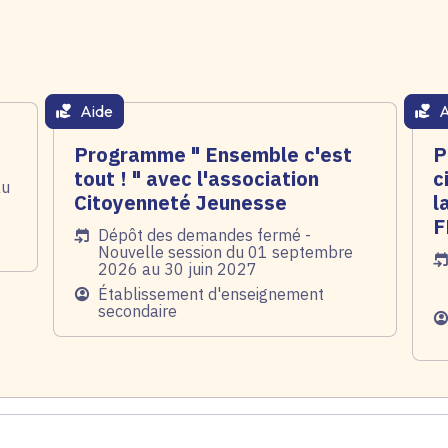
Aide
A
thématique active
thém
Programme " Ensemble c'est
P
tout ! " avec l'association
c
au
Citoyenneté Jeunesse
l
F
Date de l'arrêté
Dépôt des demandes fermé -
Nouvelle session du 01 septembre
Da
2026 au 30 juin 2027
Public
Établissement d'enseignement
secondaire
Pu