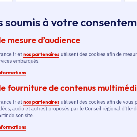
Sécurisation des accès
extérieurs de l'Ensemble
Scolaire Jean Baptiste De
s soumis à votre consente
La Salle
Éducation et recherche
de mesure d’audience
Voté en 2025
Saint-Denis (93)
rance.fr et
nos partenaires
utilisent des cookies afin de mesur
ervices embarqués.
En
En savoir plus
informations
e fourniture de contenus multiméd
rance.fr et
nos partenaires
utilisent des cookies afin de vous 
déos, audio et autres) proposés par le Conseil régional d’Ile-
tir de son site.
és
informations