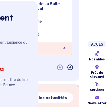
Sécurisation de La Salle
Sécur
Passy Buzenval
Dame
ment
Éducation et recherche
Éducation e
Voté en 2025
Voté en 20
Rueil-Malmaison (92)
Verneuil-su
er l’audience du
ACCÈS
 savoir plus
En savoir plus
Nos aides
ia
Près de
chez moi
permettre de lire
de-France
Services
Toutes les actualités
Newsletter