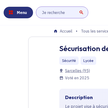
Panneau de gestion des cookies
Aller au menu
Aller au contenu principal
Aller au pied de page
Menu
Lancer la r
Tous les servic
Accueil
Sécurisation d
Sécurité
Lycée
Communes
Sarcelles
(95)
Voté en 2025
Description
Le projet vise à sécur