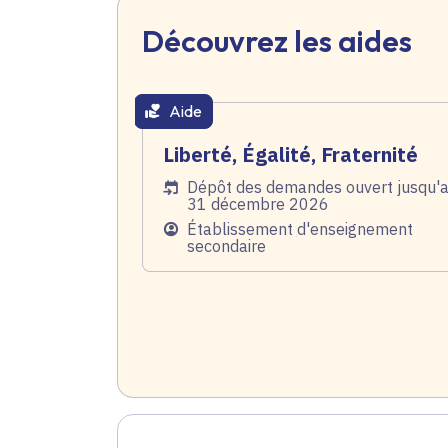
Découvrez les aides
Aide
thématique active
Liberté, Égalité, Fraternité
Date de l'arrêté
Dépôt des demandes ouvert jusqu'
31 décembre 2026
Public
Établissement d'enseignement
secondaire