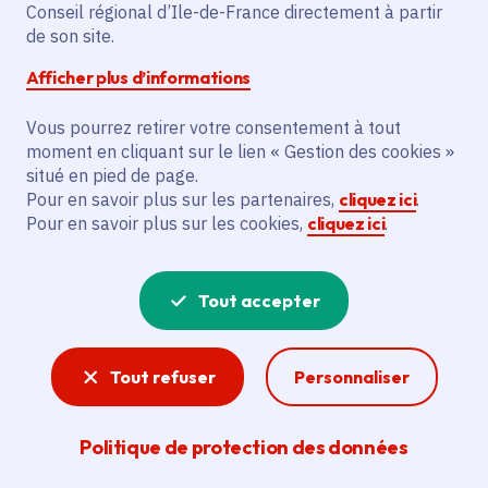
Conseil régional d’Ile-de-France directement à partir
bouclier de sécurité » sur tout son territoire afin
de son site.
de renforcer la sécurité des Franciliens sur
Afficher plus d’informations
plusieurs secteurs : transports, lycées,
communes, logement...
Vous pourrez retirer votre consentement à tout
moment en cliquant sur le lien « Gestion des cookies »
situé en pied de page.
Pour en savoir plus sur les partenaires,
cliquez ici
.
Pour en savoir plus sur les cookies,
cliquez ici
.
Tout accepter
Tout refuser
Personnaliser
Politique de protection des données