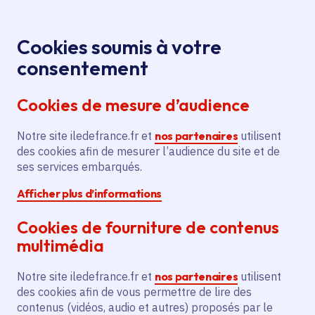
Panneau de gestion des cookies
Aller au menu
Aller au contenu principal
Aller au pied de page
Menu
Je re
Cookies soumis à votre
Découvrir le fonctionnement de la Région
Accueil
consentement
La sécurité en Île-de-
La Région en action
Cookies de mesure d’audience
France
Notre site iledefrance.fr et
nos partenaires
utilisent
des cookies afin de mesurer l’audience du site et de
Dossier
ses services embarqués.
thématique active
Afficher plus d’informations
Sécurité
Cookies de fourniture de contenus
La sécurité en Île-de-
multimédia
France
Notre site iledefrance.fr et
nos partenaires
utilisent
des cookies afin de vous permettre de lire des
contenus (vidéos, audio et autres) proposés par le
La Région Île-de-France a mis en place un «