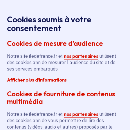
Panneau de gestion des cookies
Aller au menu
Aller au contenu principal
Aller au pied de page
Menu
Je re
Cookies soumis à votre
consentement
Tous les services
Ma Région près de
Accueil
Soutien
chez moi
Culture
Spectacle vivant
Cookies de mesure d’audience
au collectif Coax
Notre site iledefrance.fr et
Soutien au collectif Coax
nos partenaires
utilisent
des cookies afin de mesurer l’audience du site et de
ses services embarqués.
Spectacle vivant
Afficher plus d’informations
Communes
Athis-Mons
(91)
,
Gagny
(93)
,
Montreuil
(93)
,
Pantin
(93)
,
Lire plus
+
Cookies de fourniture de contenus
Voté en 2025
multimédia
Notre site iledefrance.fr et
nos partenaires
utilisent
Description
des cookies afin de vous permettre de lire des
contenus (vidéos, audio et autres) proposés par le
Le projet vise à organiser des résidences