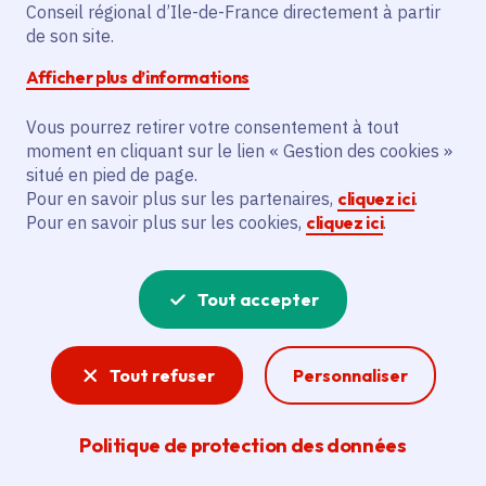
Conseil régional d’Ile-de-France directement à partir
en Île-de-France, diffuser 14 spectacles
de son site.
(dont 7 créations) et proposer 100 heures
Afficher plus d’informations
d’action culturelle. Le collectif Coax,
bénéficiaire principal, ambitionne de
Vous pourrez retirer votre consentement à tout
décloisonner les genres musicaux et de
moment en cliquant sur le lien « Gestion des cookies »
s’adresser au plus grand nombre. Les
situé en pied de page.
actions concernent des concerts
Pour en savoir plus sur les partenaires,
cliquez ici
.
Pour en savoir plus sur les cookies,
cliquez ici
.
immersifs, des performances et des
actions culturelles auprès de centres
sociaux.
Tout accepter
Voir la délibération
Tout refuser
Personnaliser
Politique de protection des données
Spectacle vivant